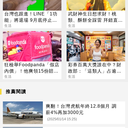
台灣也跟進！LINE「1功
武財神生日想求財！桃
能」將退場 9月底停止服
類、酥餅全踩雷 拜錯直接
務
生活
「輸」掉
生活
狂檢舉Foodpanda「假店
彩券百萬大獎誰在中？財
內價」！他爽領15份賠償
政部：「這類人」占逾6
金 成功關鍵曝光
生活
成
生活
推薦閱讀
爽翻！台灣虎航年終12.8個月 調
薪4%再加3000元
(2025/01/14 15:25)