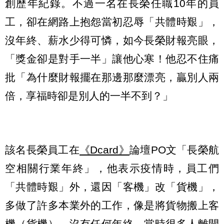
創歷年紀錄。不過一名在長榮任職10年的員
工，卻在網路上抱怨當初忍辱「共體時艱」，
沒年終、薪水少得可憐，如今長榮財報亮眼，
「獎金卻是對手一半」讓他心寒！他忍不住痛
批「為什麼財報擺在那邊那麼漂亮，贏別人兩
倍，享福時卻是別人的一半不到？」
該名長榮員工在
《Dcard》
論壇PO文「長榮航
空相關行業年終」，他表示疫情時，員工們
「共體時艱」外，還因「客機」改「貨機」，
多做了許多本業外的工作，像是將貨物搬上客
機（貨機），沒有任何年終，當時很多人離開