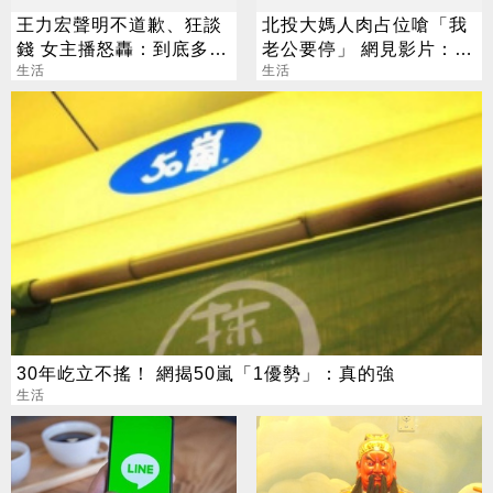
王力宏聲明不道歉、狂談
北投大媽人肉占位嗆「我
錢 女主播怒轟：到底多愛
老公要停」 網見影片：難
錢？
生活
怪是夫妻
生活
30年屹立不搖！ 網揭50嵐「1優勢」：真的強
生活