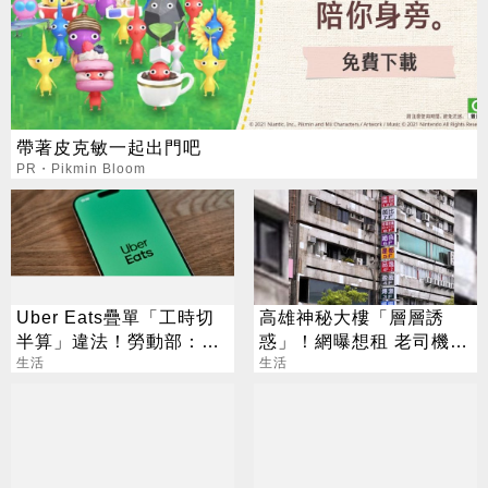
帶著皮克敏一起出門吧
PR・Pikmin Bloom
Uber Eats疊單「工時切
高雄神秘大樓「層層誘
半算」違法！勞動部：每
惑」！網曝想租 老司機：
案可罰2萬
生活
每天會很晚回家
生活