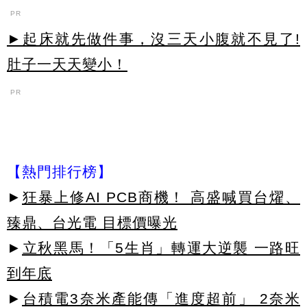
PR
►起床就先做件事，沒三天小腹就不見了!
肚子一天天變小！
PR
【熱門排行榜】
►
狂暴上修AI PCB商機！ 高盛喊買台燿、
臻鼎、台光電 目標價曝光
►
立秋黑馬！「5生肖」轉運大逆襲 一路旺
到年底
►
台積電3奈米產能傳「進度超前」 2奈米