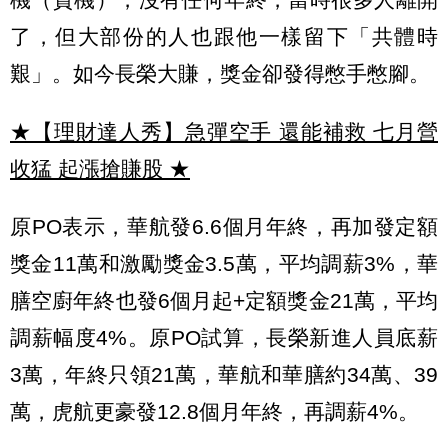
了，但大部份的人也跟他一樣留下「共體時
艱」。如今長榮大賺，獎金卻發得憋手憋腳。
★【理財達人秀】急彈空手 還能補救 七月營
收猛 起漲搶賺股
★
原PO表示，華航發6.6個月年終，再加發定額
獎金11萬和激勵獎金3.5萬，平均調薪3%，華
膳空廚年終也發6個月起+定額獎金21萬，平均
調薪幅度4%。原PO試算，長榮新進人員底薪
3萬，年終只領21萬，華航和華膳約34萬、39
萬，虎航更豪發12.8個月年終，再調薪4%。