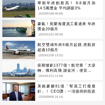
華航年終創新高！ 6.6個月加
14.5萬獎金 平均調薪3%
(2025/01/08 08:48)
豪氣！長榮海運員工看過來 年終
獎金20個月
(2024/12/31 09:04)
航空雙雄年終6個月起跳 虎航拚
超過10個月
(2024/12/30 13:31)
疫期慘虧1377億！航空業「大逆
轉」獲利高飛 謝金河：便宜機票
回不來了
(2024/12/12 12:49)
美銀豪砸81億「幫員工打瘦瘦
針」！ CEO讚：一項值得的投資
(2026/08/06 16:14)