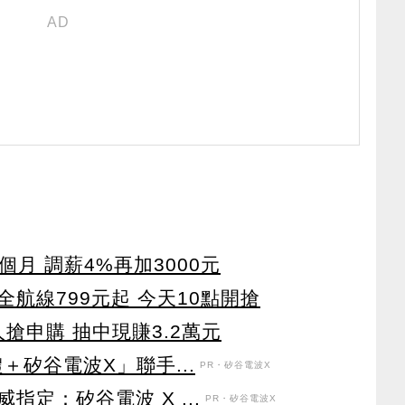
個月 調薪4%再加3000元
航線799元起 今天10點開搶
搶申購 抽中現賺3.2萬元
＋矽谷電波X」聯手...
PR・矽谷電波X
定：矽谷電波 X ...
PR・矽谷電波X