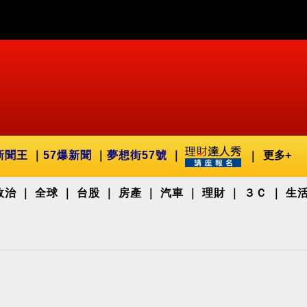
新聞王
57爆新聞
夢想街57號
更多+
政治
全球
台股
房產
汽車
理財
３Ｃ
生