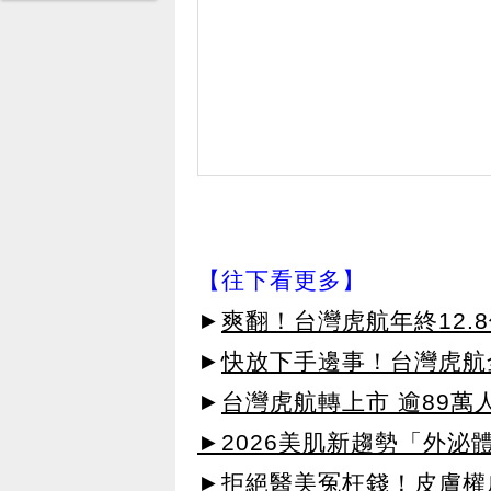
【往下看更多】
►
爽翻！台灣虎航年終12.8
►
快放下手邊事！台灣虎航全
►
台灣虎航轉上市 逾89萬人
►2026美肌新趨勢「外泌體
►拒絕醫美冤枉錢！皮膚權威指