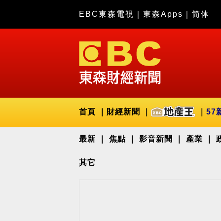
EBC東森電視
｜
東森Apps
｜
简体
首頁
財經新聞
57
最新
焦點
影音新聞
產業
其它