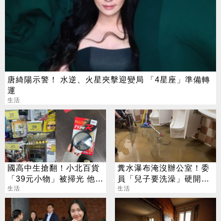
唐綺陽示警！ 水逆、火星夾擊迎變局 「4星座」準備轉
運
生活
國高中生搶翻！小北百貨
糞水瀑布淹沒辦公室！委
「39元小物」被掃光 他跑
員「兒子要洗澡」硬開水
3家買不到
生活
塔 鄰居大崩潰
生活