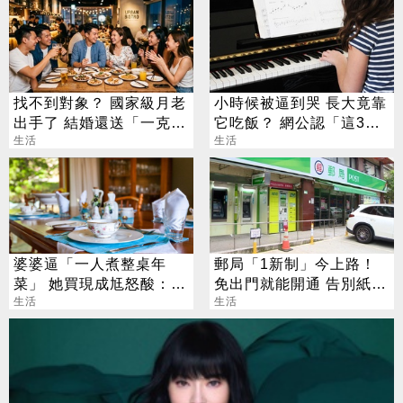
找不到對象？ 國家級月老
小時候被逼到哭 長大竟靠
出手了 結婚還送「一克拉
它吃飯？ 網公認「這3
鑽戒」
生活
招」最划算
生活
婆婆逼「一人煮整桌年
郵局「1新制」今上路！
菜」 她買現成尪怒酸：娶
免出門就能開通 告別紙本
妳不是來偷懶
生活
不用跑臨櫃
生活