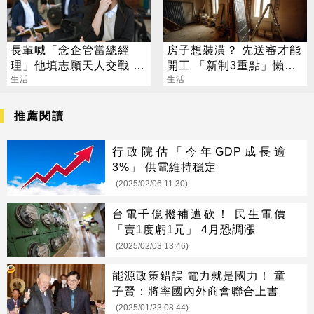
長輩喊「念企管當總經
房子想裝潢？ 先送審才能
理」他填志願天人交戰 過
開工 「新制3重點」懶人
來人曝殘酷真相
生活
包一次看
生活
推薦閱讀
行政院估「今年GDP成長逾
3%」 供電維持穩定
(2025/02/06 11:30)
台電千億撥補遭砍！ 民生電價
「賣1度虧1元」 4月恐調漲
(2025/02/03 13:46)
能源政策錯誤 電力就是國力！ 童
子賢：將率國內外商會聯合上書
(2025/01/23 08:44)