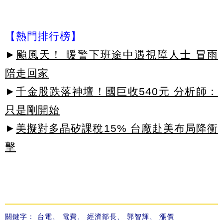
【熱門排行榜】
►
颱風天！ 暖警下班途中遇視障人士 冒雨
陪走回家
►
千金股跌落神壇！國巨收540元 分析師：
只是剛開始
►
美擬對多晶矽課稅15% 台廠赴美布局降衝
擊
關鍵字：
台電
、
電費
、
經濟部長
、
郭智輝
、
漲價