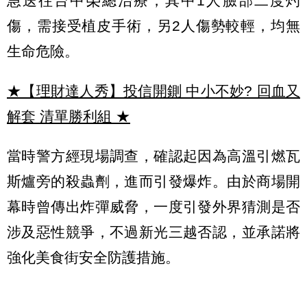
急送往台中榮總治療，其中1人臉部二度灼
傷，需接受植皮手術，另2人傷勢較輕，均無
生命危險。
★【理財達人秀】投信開鍘 中小不妙? 回血又
解套 清單勝利組
★
當時警方經現場調查，確認起因為高溫引燃瓦
斯爐旁的殺蟲劑，進而引發爆炸。由於商場開
幕時曾傳出炸彈威脅，一度引發外界猜測是否
涉及惡性競爭，不過新光三越否認，並承諾將
強化美食街安全防護措施。