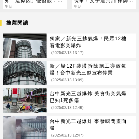
知「這原因」他傻眼：比
喪事！父子遭判刑 律師：
中樂透還扯
生活
搶錢先下手是罪
生活
推薦閱讀
獨家／新光三越氣爆！民眾12樓
看電影突爆炸
(2025/02/13 13:17)
新／疑12F裝潢拆除施工導致氣
爆！台中新光三越宣布停業
(2025/02/13 13:09)
台中新光三越爆炸 美食街突氣爆
已知1死多傷
(2025/02/13 12:49)
台中新光三越爆炸 事發瞬間畫面
曝
(2025/02/13 12:47)