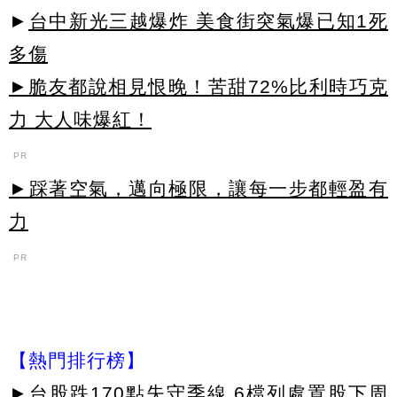
►
台中新光三越爆炸 美食街突氣爆已知1死
多傷
►脆友都說相見恨晚！苦甜72%比利時巧克
力 大人味爆紅！
PR
►踩著空氣，邁向極限，讓每一步都輕盈有
力
PR
【熱門排行榜】
►
台股跌170點失守季線 6檔列處置股下周