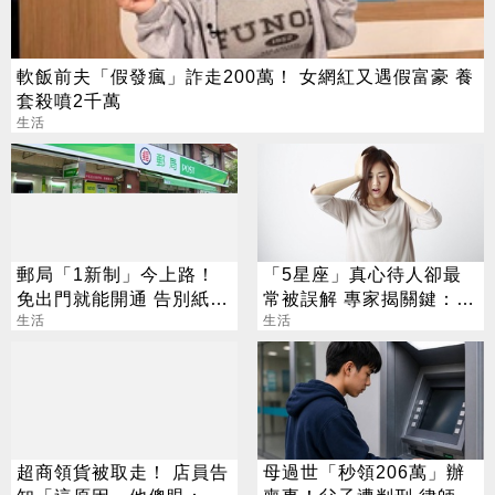
軟飯前夫「假發瘋」詐走200萬！ 女網紅又遇假富豪 養
套殺噴2千萬
生活
郵局「1新制」今上路！
「5星座」真心待人卻最
免出門就能開通 告別紙本
常被誤解 專家揭關鍵：難
不用跑臨櫃
生活
一眼看透
生活
超商領貨被取走！ 店員告
母過世「秒領206萬」辦