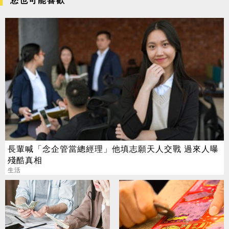
您也可能喜歡
長輩喊「念企管當總經理」他填志願天人交戰 過來人曝
殘酷真相
生活