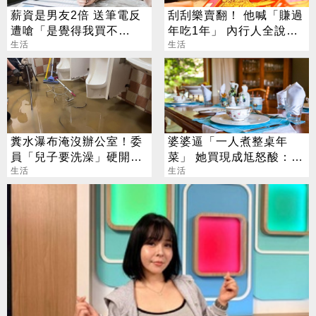
薪資是男友2倍 送筆電反
刮刮樂賣翻！ 他喊「賺過
遭嗆「是覺得我買不
年吃1年」 內行人全說
起」？ 網齊勸快逃
生活
了：生存不易
生活
糞水瀑布淹沒辦公室！委
婆婆逼「一人煮整桌年
員「兒子要洗澡」硬開水
菜」 她買現成尪怒酸：娶
塔 鄰居大崩潰
生活
妳不是來偷懶
生活