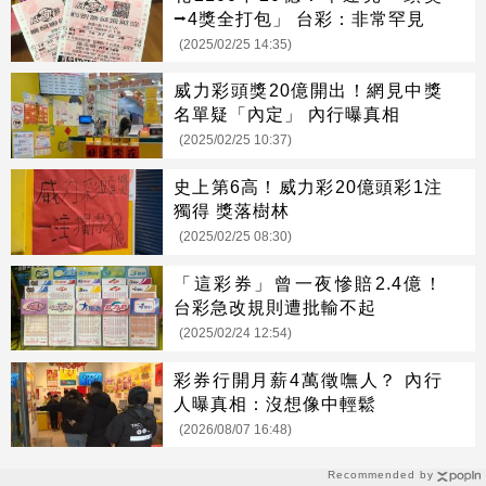
⭢4獎全打包」 台彩：非常罕見
(2025/02/25 14:35)
威力彩頭獎20億開出！網見中獎
名單疑「內定」 內行曝真相
(2025/02/25 10:37)
史上第6高！威力彩20億頭彩1注
獨得 獎落樹林
(2025/02/25 08:30)
「這彩券」曾一夜慘賠2.4億！
台彩急改規則遭批輸不起
(2025/02/24 12:54)
彩券行開月薪4萬徵嘸人？ 內行
人曝真相：沒想像中輕鬆
(2026/08/07 16:48)
Recommended by