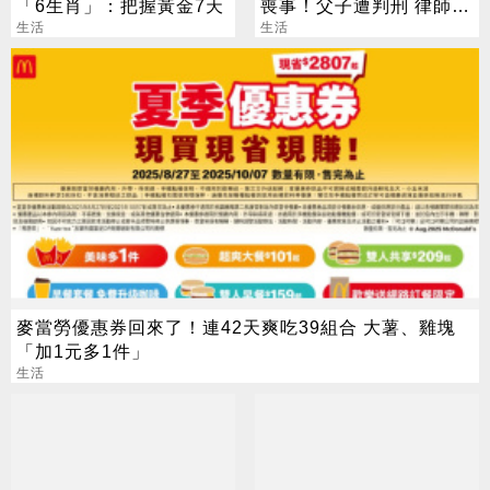
「6生肖」：把握黃金7天
喪事！父子遭判刑 律師：
生活
搶錢先下手是罪
生活
麥當勞優惠券回來了！連42天爽吃39組合 大薯、雞塊
「加1元多1件」
生活