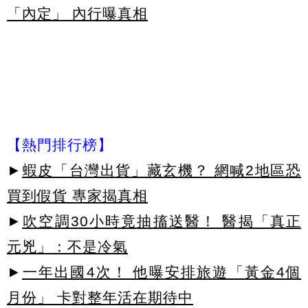
「內定」 內行曝真相
【熱門排行榜】
►
蝦皮「台灣出貨」藏玄機？ 網喊2地區恐
買到假貨 專家揭真相
►
吹空調30小時竟抽搐送醫！ 醫揭「真正
元兇」：不是冷氣
►
一年出國4次！ 他曝安排旅遊「黃金4個
月份」 卡對整年活在期待中