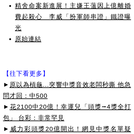
精舍命案新進展！主嫌王薀因上億離婚
費起殺心 李威「扮軍師串證」鐵證曝
光
原始連結
【往下看更多】
►
原以為槓龜...突響中獎音效老闆秒撕 他急
問才回：中500
►
花2100中20億！幸運兒「頭獎⭢4獎全打
包」 台彩：非常罕見
►
威力彩頭獎20億開出！網見中獎名單疑