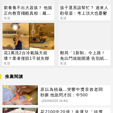
窮養養不出大器孩？ 他揭
孩子選系該幫忙？ 過來人
正向教育殘酷真相：藏了
勸母湯：考上頂大也憂鬱
「階級緩衝墊」
生活
生活
花1萬洗2台冷氣隔天就
郵局「1新制」今上路！
壞？業者僅賠1千就失聯
免出門就能開通 告別紙本
生活
不用跑臨櫃
生活
推薦閱讀
原以為槓龜...突響中獎音效老闆
秒撕 他急問才回：中500
(2025/02/25 16:40)
花2100中20億！幸運兒「頭獎