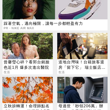
踩著空氣，邁向極限，讓每一步都輕盈有力
PR・NIKE AIR MAX
曾馨瑩心碎？看郭台銘臉
道地台灣味！台籍旅客退
色近1月 爆多次進出醫院
房「留下它」 瑞士飯店員
生活
工吃上癮
生活
立秋拚轉運！命理師點名
母過世「秒領206萬」辦