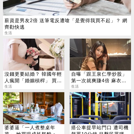
薪資是男友2倍 送筆電反遭嗆「是覺得我買不起」？ 網
齊勸快逃
生活
沒錢更要結婚？ 韓國年輕
自曝「跟王泉仁學炒股」
人瘋開「婚姻槓桿」 買房
第一次就爽賺4倍 麻衣：
拚翻轉階級
生活
感謝指導
生活
婆婆逼「一人煮整桌年
搭公車提早站門口 遭司機
菜」 她買現成尪怒酸：娶
飆罵10分鐘 目擊民眾嘆：