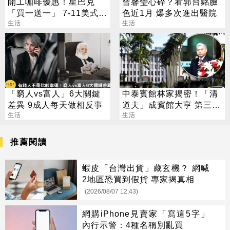
開工咖啡優惠！星巴克
曾馨瑩心碎？看郭台銘臉
「買一送一」 7-11美式買
色近1月 爆多次進出醫院
7送7
生活
生活
「窮人vs富人」6大關鍵
中泰賓館林家揭密！「清
差異 9成人每天做相反事
道夫」成賓館大亨 第三代
生活
還建東方文華
生活
推薦閱讀
蝦皮「台灣出貨」藏玄機？ 網喊
2地區恐買到假貨 專家揭真相
(2026/08/07 12:43)
網購iPhone見賣家「寫這5字」
內行示警：4種名稱別亂買