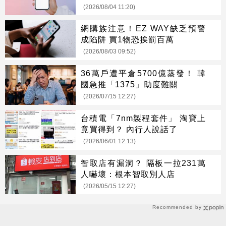
(2026/08/04 11:20)
網購族注意！EZ WAY缺乏預警
成陷阱 買1物恐挨罰百萬
(2026/08/03 09:52)
36萬戶遭平倉5700億蒸發！ 韓
國急推「1375」助度難關
(2026/07/15 12:27)
台積電「7nm製程套件」 淘寶上
竟買得到？ 內行人說話了
(2026/06/01 12:13)
智取店有漏洞？ 隔板一拉231萬
人嚇壞：根本智取別人店
(2026/05/15 12:27)
Recommended by