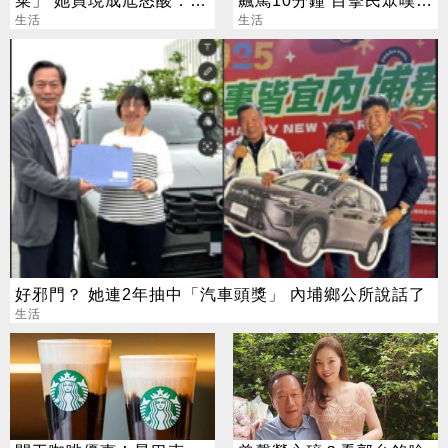
妳不是來偷懶
生活
惹不起的存在
生活
好邪門？ 她連2年抽中「汽車頭獎」 內埔鄉公所說話了
生活