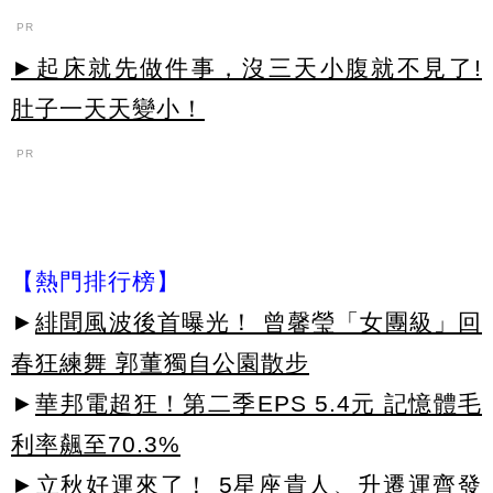
PR
►起床就先做件事，沒三天小腹就不見了!
肚子一天天變小！
PR
【熱門排行榜】
►
緋聞風波後首曝光！ 曾馨瑩「女團級」回
春狂練舞 郭董獨自公園散步
►
華邦電超狂！第二季EPS 5.4元 記憶體毛
利率飆至70.3%
►
立秋好運來了！ 5星座貴人、升遷運齊發