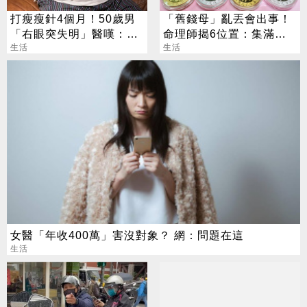
打瘦瘦針4個月！50歲男
「舊錢母」亂丟會出事！
「右眼突失明」醫嘆：無
命理師揭6位置：集滿生
法恢復
生活
肖力量大
生活
女醫「年收400萬」害沒對象？ 網：問題在這
生活