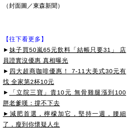
（封面圖／東森新聞）
【往下看更多】
►
妹子買50嵐65元飲料「結帳只要31」 店
員證實沒優惠 真相曝光
►
四大超商咖啡優惠！ 7-11大美式30元有
找 全家第2杯10元
►
「立院三寶」貴10元 無骨雞腿漲到100
胖老爹嘆：撐不下去
►減肥首選，檸檬加它，堅持一週，腰細
了，瘦到你懷疑人生