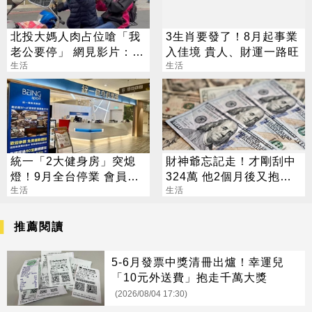
北投大媽人肉占位嗆「我
3生肖要發了！8月起事業
老公要停」 網見影片：難
入佳境 貴人、財運一路旺
怪是夫妻
生活
生活
統一「2大健身房」突熄
財神爺忘記走！才剛刮中
燈！9月全台停業 會員退
324萬 他2個月後又抱回
費方案一次看
生活
3243萬
生活
推薦閱讀
5-6月發票中獎清冊出爐！幸運兒
「10元外送費」抱走千萬大獎
(2026/08/04 17:30)