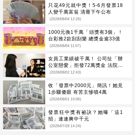
只花49元就中獎！5-6月發票18
人變千萬富翁 清冊下午公布
(2026/08/04 12:26)
1000元換1千萬「頭獎有3個」！
台彩推2款刮刮樂 總獎金逾33億
(2026/08/04 11:07)
女員工業績破千萬！ 公司扯「辦
公室戀愛」拒發72萬獎金 法院判
她贏了
(2026/08/02 12:43)
收「發票中2000元」簡訊！她見
1步驟傻眼 有苦主慘噴4萬
(2026/08/01 10:06)
發票狂中獎有祕訣？她曝「這1
招」連連爽中千元
(2026/07/28 14:24)