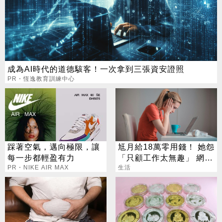
成為AI時代的道德駭客！一次拿到三張資安證照
PR・恆逸教育訓練中心
踩著空氣，邁向極限，讓
尪月給18萬零用錢！ 她怨
每一步都輕盈有力
「只顧工作太無趣」 網傻
PR・NIKE AIR MAX
眼：真不知足
生活