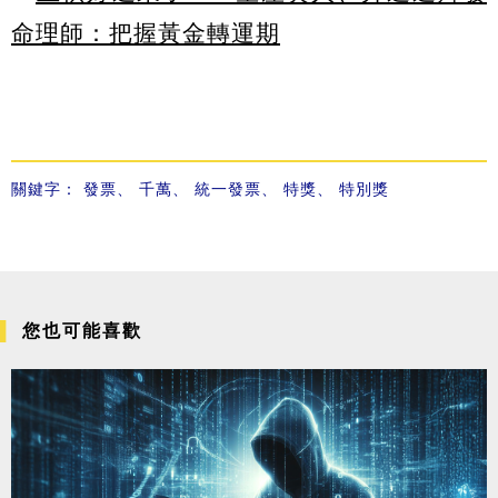
命理師：把握黃金轉運期
關鍵字：
發票
、
千萬
、
統一發票
、
特獎
、
特別獎
您也可能喜歡