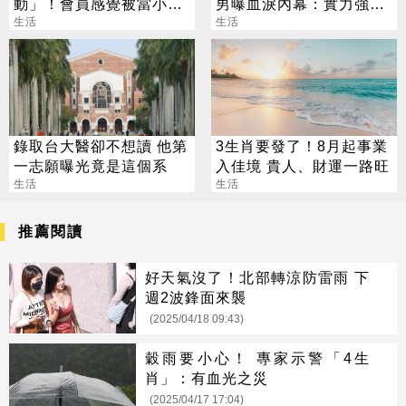
動」！會員感覺被當小偷
男曝血淚內幕：實力強也
網曝真實原因
生活
沒用
生活
錄取台大醫卻不想讀 他第
3生肖要發了！8月起事業
一志願曝光竟是這個系
入佳境 貴人、財運一路旺
生活
生活
推薦閱讀
好天氣沒了！北部轉涼防雷雨 下
週2波鋒面來襲
(2025/04/18 09:43)
穀雨要小心！ 專家示警「4生
肖」：有血光之災
(2025/04/17 17:04)