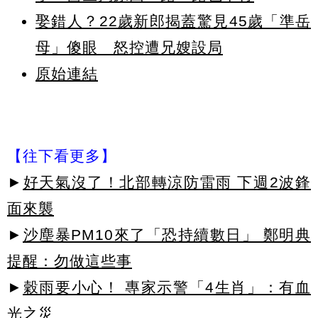
娶錯人？22歲新郎揭蓋驚見45歲「準岳
母」傻眼 怒控遭兄嫂設局
原始連結
【往下看更多】
►
好天氣沒了！北部轉涼防雷雨 下週2波鋒
面來襲
►
沙塵暴PM10來了「恐持續數日」 鄭明典
提醒：勿做這些事
►
穀雨要小心！ 專家示警「4生肖」：有血
光之災