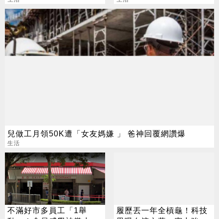
空調業者：不建議
搶錢先下手是罪
兒做工月領50K遭「女友媽嫌 」 爸神回覆網讚爆
生活
不滿好市多員工「1舉
履歷丟一年全槓龜！科技