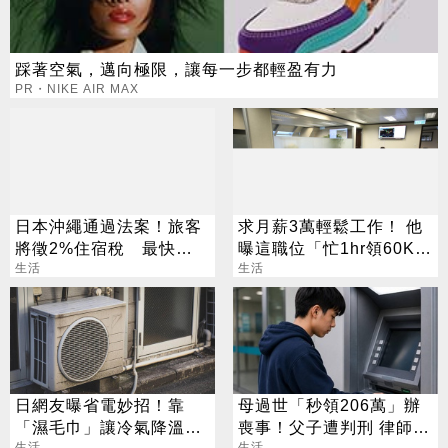
踩著空氣，邁向極限，讓每一步都輕盈有力
PR・NIKE AIR MAX
日本沖繩通過法案！旅客
求月薪3萬輕鬆工作！ 他
將徵2%住宿稅 最快
曝這職位「忙1hr領60K」
2026年上路
生活
網瘋問：在哪
生活
日網友曝省電妙招！靠
母過世「秒領206萬」辦
「濕毛巾」讓冷氣降溫
喪事！父子遭判刑 律師：
生活
生活