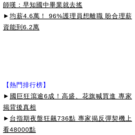
師嘆：早知國中畢業就去搖
►
均薪4.6萬！ 96%護理員想離職 盼合理薪
資能到6.2萬
【熱門排行榜】
►
國巨狂瀉逾6成！高盛、花旗喊買進 專家
揭背後真相
►
台指期夜盤狂飆736點 專家揭反彈契機上
看48000點