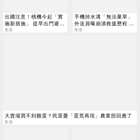
出國注意！桃機今起「實
手機掉水溝「無法棄單」
施新措施」 提早出門避免
外送員曝崩潰救援歷程 竟
延誤登機
生活
釣出更慘苦主
生活
大賣場買不到雞蛋？民眾憂「蛋荒再現」農業部回應了
生活