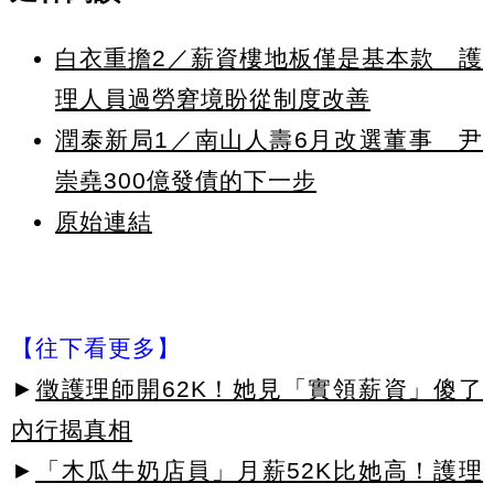
白衣重擔2／薪資樓地板僅是基本款 護
理人員過勞窘境盼從制度改善
潤泰新局1／南山人壽6月改選董事 尹
崇堯300億發債的下一步
原始連結
【往下看更多】
►
徵護理師開62K！她見「實領薪資」傻了
內行揭真相
►
「木瓜牛奶店員」月薪52K比她高！護理