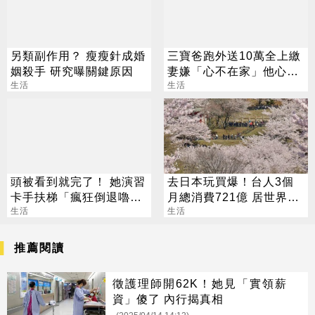
另類副作用？ 瘦瘦針成婚
三寶爸跑外送10萬全上繳
姻殺手 研究曝關鍵原因
妻嫌「心不在家」他心
生活
寒：走不下去了
生活
頭被看到就完了！ 她演習
去日本玩買爆！台人3個
卡手扶梯「瘋狂倒退嚕」
月總消費721億 居世界第
網笑：15萬的壓力
生活
二
生活
推薦閱讀
徵護理師開62K！她見「實領薪
資」傻了 內行揭真相