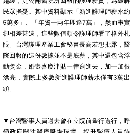
趨緩，更公開醫院所回報的護理薪資，為緩解
民眾擔憂。其中資料顯示「新進護理師薪水約
5萬多」、「年資一兩年即達7萬」，然而事實
卻相差甚遠，這些數值頗令護理師看了格外札
眼。台灣護理產業工會秘書長高若想批露，醫
院回報的這份數據並不是底薪，其中還包含浮
動獎金，婚喪喜慶津貼一律寫進去，加一加很
漂亮，實際上多數新進護理師薪水僅有3萬出
頭。
▼台灣醫事人員過去曾在立院前舉行遊行，呼
籲政府關注醫療職場環境，提升醫療人員待