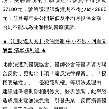
說，受聘醫院的全職護理師薪資不得少於
57180元，診所護理師薪資則不得少於42885
元；並且每年要公開最低及平均月投保金額，
否則不能成為健保特約醫療院所。
★【理財達人秀】投信開鍘 中小不妙? 回血又
解套 清單勝利組
★
此修法遭到醫院協會、醫師公會等醫界資方聯
合反對，更拋出十項「違反法律保留」、「授
權明確性」、「侵犯隱私權」等項法規理由，
建議健保署刪除相關條文。醫界強調，此舉恐
造成雇主端無法負擔，引發失業，反而損害醫