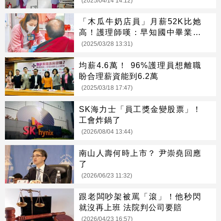
(2025/04/14 14:12)
「木瓜牛奶店員」月薪52K比她
高！護理師嘆：早知國中畢業就
去搖
(2025/03/28 13:31)
均薪4.6萬！ 96%護理員想離職
盼合理薪資能到6.2萬
(2025/03/18 17:47)
SK海力士「員工獎金變股票」！
工會炸鍋了
(2026/08/04 13:44)
南山人壽何時上市？ 尹崇堯回應
了
(2026/06/23 11:32)
跟老闆吵架被罵「滾」！他秒閃
就沒再上班 法院判公司要賠
(2026/04/23 16:57)