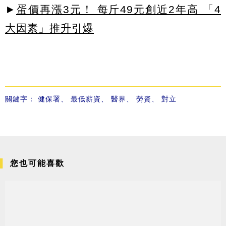
►
蛋價再漲3元！ 每斤49元創近2年高 「4
大因素」推升引爆
關鍵字：
健保署
、
最低薪資
、
醫界
、
勞資
、
對立
您也可能喜歡