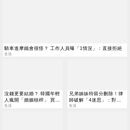
騎車進摩鐵會很怪？ 工作人員曝「1情況」：直接拒絕
生活
沒錢更要結婚？ 韓國年輕
兄弟姊妹特留分刪除！律
人瘋開「婚姻槓桿」 買房
師破解「4迷思」：對頂
拚翻轉階級
生活
客族影響最大
生活