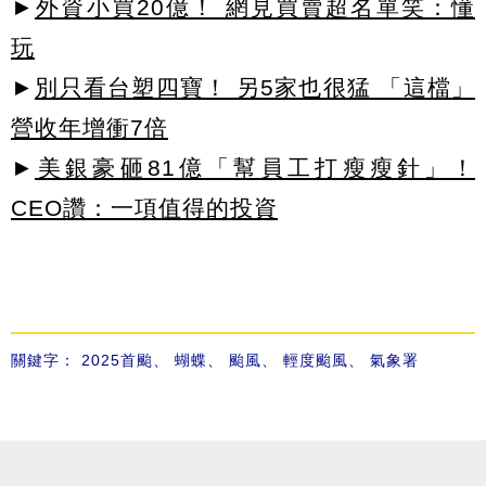
►
外資小買20億！ 網見買賣超名單笑：懂
玩
►
別只看台塑四寶！ 另5家也很猛 「這檔」
營收年增衝7倍
►
美銀豪砸81億「幫員工打瘦瘦針」！
CEO讚：一項值得的投資
關鍵字：
2025首颱
、
蝴蝶
、
颱風
、
輕度颱風
、
氣象署