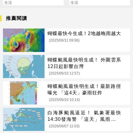
人小孩活著好難
生活
系賺最多
生活
推薦閱讀
蝴蝶最快今生成！2地越晚雨越大
(2025/06/11 09:06)
蝴蝶颱風最快明生成！ 外圍雲系
12日起影響台灣
(2025/06/10 12:57)
蝴蝶颱風最快明生成！最新路徑
曝光 「這4天」豪雨狂炸
(2025/06/10 10:14)
白海豚颱風逼近！ 氣象署最快
14:30發海警 「這天」風雨最猛
烈
(2026/08/07 11:03)