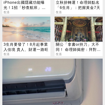
iPhone出國隱藏功能曝
立秋拚轉運！命理師點名
光！1招「秒查航班」萬
「6生肖」：把握黃金7天
人狂讚：超方便
生活
生活
3生肖要發了！8月起事業
關公「拿書or持刀」大不
入佳境 貴人、財運一路旺
同！ 命理師揭密：拜對大
生活
加分、拜錯恐虧本
生活