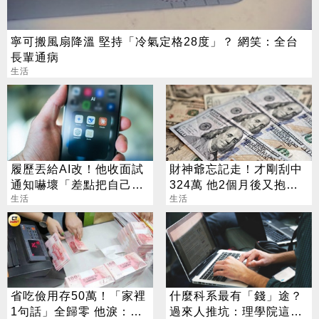
寧可搬風扇降溫 堅持「冷氣定格28度」？ 網笑：全台
長輩通病
生活
履歷丟給AI改！他收面試
財神爺忘記走！才剛刮中
通知嚇壞「差點把自己送
324萬 他2個月後又抱回
走」
生活
3243萬
生活
省吃儉用存50萬！「家裡
什麼科系最有「錢」途？
1句話」全歸零 他淚：窮
過來人推坑：理學院這科