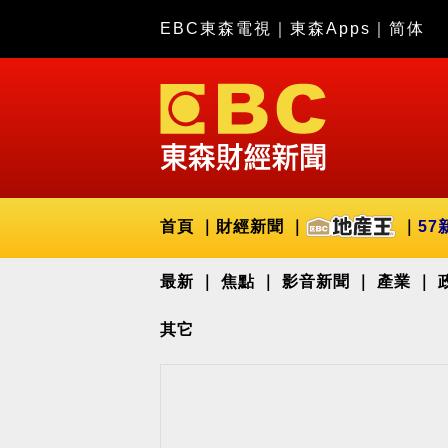
EBC東森電視
｜
東森Apps
｜
简体
首頁
財經新聞
57
最新
焦點
影音新聞
產業
其它