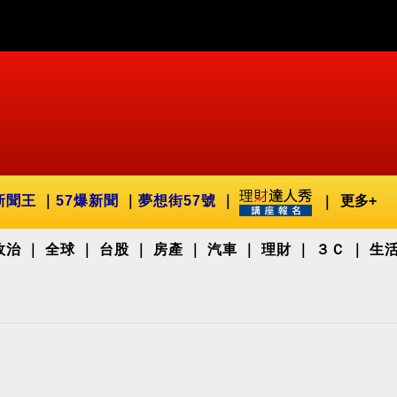
新聞王
57爆新聞
夢想街57號
更多+
政治
全球
台股
房產
汽車
理財
３Ｃ
生