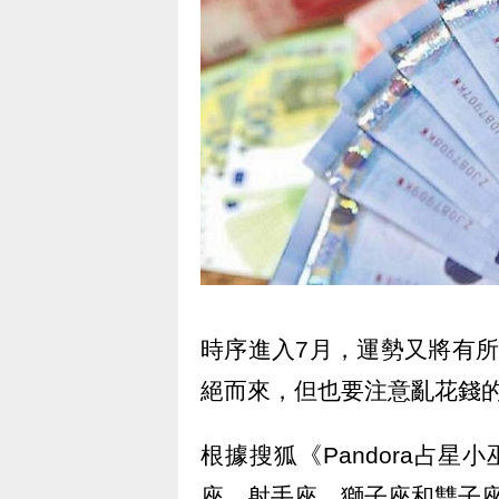
時序進入7月，運勢又將有
絕而來，但也要注意亂花錢
根據搜狐《Pandora占
座、射手座、獅子座和雙子