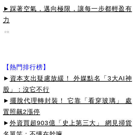
►踩著空氣，邁向極限，讓每一步都輕盈有
力
PR
【熱門排行榜】
►
資本支出疑慮放緩！ 外媒點名「3大AI神
股」：沒它不行
►
擺脫代理轉封裝！ 它靠「看穿玻璃」 處
置照飆2漲停
►
外資買超903億「史上第三大」 網見掃貨
名單笑：不懂在幹嘛