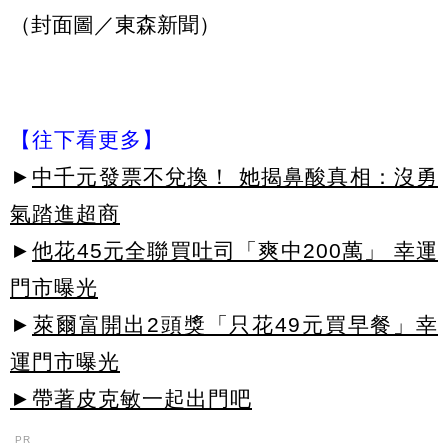
（封面圖／東森新聞）
【往下看更多】
►
中千元發票不兌換！ 她揭鼻酸真相：沒勇
氣踏進超商
►
他花45元全聯買吐司「爽中200萬」 幸運
門市曝光
►
萊爾富開出2頭獎「只花49元買早餐」幸
運門市曝光
►帶著皮克敏一起出門吧
PR