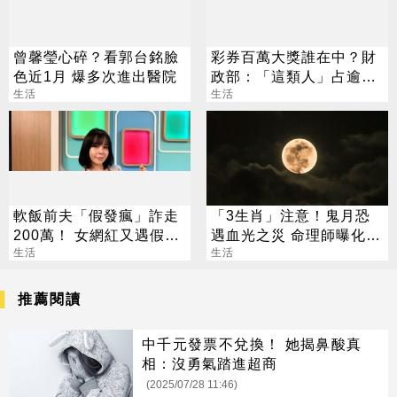
曾馨瑩心碎？看郭台銘臉
彩券百萬大獎誰在中？財
色近1月 爆多次進出醫院
政部：「這類人」占逾6
生活
成
生活
軟飯前夫「假發瘋」詐走
「3生肖」注意！鬼月恐
200萬！ 女網紅又遇假富
遇血光之災 命理師曝化解
豪 養套殺噴2千萬
生活
法
生活
推薦閱讀
中千元發票不兌換！ 她揭鼻酸真
相：沒勇氣踏進超商
(2025/07/28 11:46)