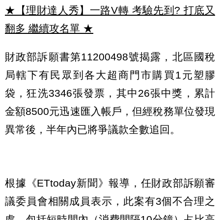
★【理財達人秀】一路V轉 考驗先到? 打底又
翻多 繼續攻名單
★
財政部訴願書第11200498號揭露，北區國稅
局轄下有民眾到各大超商門市購買1元塑膠
袋，狂洗3346張發票，其中26張中獎，累計
金額8500元迅速匯入帳戶，但經稅務單位發現
異常後，半年內已將爭議款全數追回。
根據《ETtoday新聞》報導，任財政部訴願審
議委員會相關成員表示，此案有3個不合理之
處，包括短時間內（消費間隔10分鐘）占比高