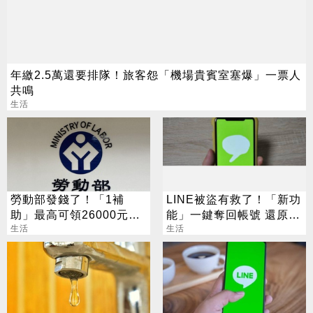
年繳2.5萬還要排隊！旅客怨「機場貴賓室塞爆」一票人
共鳴
生活
勞動部發錢了！「1補
LINE被盜有救了！「新功
助」最高可領26000元
能」一鍵奪回帳號 還原聊
3/22截止收件
生活
天紀錄
生活