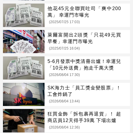
他花45元全聯買吐司「爽中200
萬」 幸運門市曝光
(2025/07/25 17:03)
萊爾富開出2頭獎「只花49元買
早餐」幸運門市曝光
(2025/07/25 16:04)
5-6月發票中獎清冊出爐！幸運兒
「10元外送費」抱走千萬大獎
(2026/08/04 17:30)
SK海力士「員工獎金變股票」！
工會炸鍋了
(2026/08/04 13:44)
狂買金飾「拆包裹再退貨」！ 超
商店員12天得手39萬 下場出爐
(2026/08/04 12:36)