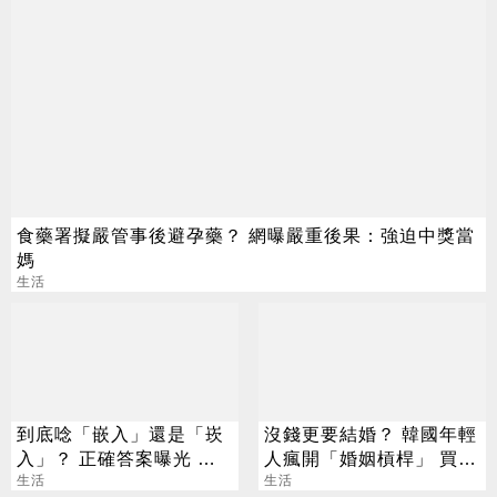
食藥署擬嚴管事後避孕藥？ 網曝嚴重後果：強迫中獎當
媽
生活
到底唸「嵌入」還是「崁
沒錢更要結婚？ 韓國年輕
入」？ 正確答案曝光 一
人瘋開「婚姻槓桿」 買房
堆人用錯
生活
拚翻轉階級
生活