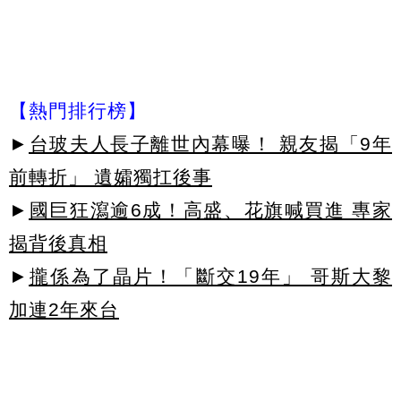
【熱門排行榜】
►
台玻夫人長子離世內幕曝！ 親友揭「9年
前轉折」 遺孀獨扛後事
►
國巨狂瀉逾6成！高盛、花旗喊買進 專家
揭背後真相
►
攏係為了晶片！「斷交19年」 哥斯大黎
加連2年來台