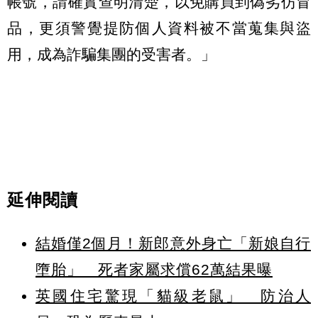
帳號，請確實查明清楚，以免購買到偽劣仿冒
品，更須警覺提防個人資料被不當蒐集與盜
用，成為詐騙集團的受害者。󠀠󠀠󠀠󠀠」
延伸閱讀
結婚僅2個月！新郎意外身亡「新娘自行
墮胎」 死者家屬求償62萬結果曝
英國住宅驚現「貓級老鼠」 防治人