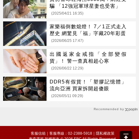
騙 「12強冠軍球星妻也受害」
(2025/04/21 16:35)
家樂福倒數熄燈！ 7／1正式走入
歷史 網驚見「福」字藏20年彩蛋
(2026/06/25 17:47)
出國返家金戒指「全部變假
貨」！ 警一查真相超心寒
(2026/06/22 12:29)
DDR5有假貨！「塑膠記憶體」
流向亞洲 買家拆開超傻眼
(2026/05/11 09:29)
Recommended by
客服信箱
｜客服專線：02-2388-5918｜
隱私權政策
東森電視 版權所有 © 2026 EBC All Rights Reserved.