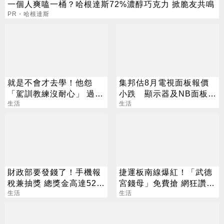
一個人爽嗑一桶？哈根達斯72%濃醇巧克力 掀脆友共鳴
PR・哈根達斯
就是不會才去學！他怨
集邦估8月電視面板報價
「駕訓教練沒耐心」 過來
小跌 顯示器及NB面板持
人全說了
生活
平
生活
財政部要發錢了！手機報
捷運板南線爆紅！「武德
稅兼抽獎 總獎金高達525
宮錢母」免費搶 網狂讚：
萬
生活
行銷太狂
生活