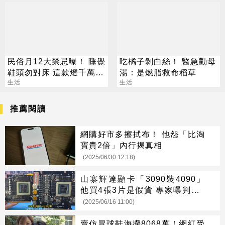
民俗月12大禁忌曝！ 睡覺
吃橘子剝白絲！ 醫急勸母
鞋頭勿對床 這款燈千萬別
湯：是燃脂救命稻草
掛
生活
生活
推薦閱讀
網購好市多擦拭布！ 他怨「比淘
寶貴2倍」內行揭真相
(2025/06/30 12:18)
山寨輝達顯卡「3090裝4090」
他買4張3片是假貨 專家曝判斷2
撇步
(2025/06/16 11:00)
賣仿冒球鞋海撈8068萬！網紅受