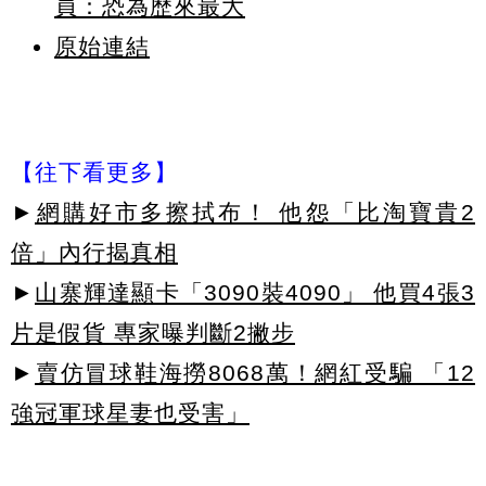
員：恐為歷來最大
原始連結
【往下看更多】
►
網購好市多擦拭布！ 他怨「比淘寶貴2
倍」內行揭真相
►
山寨輝達顯卡「3090裝4090」 他買4張3
片是假貨 專家曝判斷2撇步
►
賣仿冒球鞋海撈8068萬！網紅受騙 「12
強冠軍球星妻也受害」