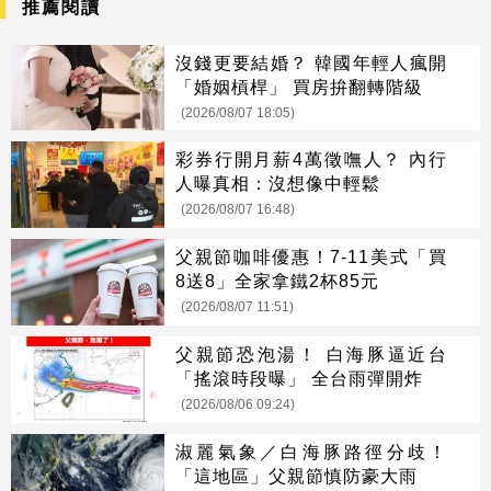
推薦閱讀
沒錢更要結婚？ 韓國年輕人瘋開
「婚姻槓桿」 買房拚翻轉階級
(2026/08/07 18:05)
彩券行開月薪4萬徵嘸人？ 內行
人曝真相：沒想像中輕鬆
(2026/08/07 16:48)
父親節咖啡優惠！7-11美式「買
8送8」全家拿鐵2杯85元
(2026/08/07 11:51)
父親節恐泡湯！ 白海豚逼近台
「搖滾時段曝」 全台雨彈開炸
(2026/08/06 09:24)
淑麗氣象／白海豚路徑分歧！
「這地區」父親節慎防豪大雨