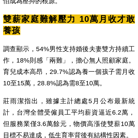
怕成為壓抑的根源。
雙薪家庭難解壓力 10萬月收才敢
養孩
調查顯示，54%男性支持婚後夫妻雙方持續工
作，18%則感「兩難」，擔心無人照顧家庭。
育兒成本高昂，29.7%認為養一個孩子需月收
10至15萬，28.8%認為需8至10萬。
莊雨潔指出，雖據主計總處5月公布最新統
計，台灣全體受僱員工平均薪資逼近6.2萬，
但服務業僅3.6萬餘元，物價高漲使雙薪10萬
目標不易達成，低生育率背後有結構性因素。