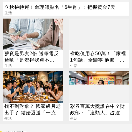
立秋拚轉運！命理師點名「6生肖」：把握黃金7天
生活
薪資是男友2倍 送筆電反
省吃儉用存50萬！「家裡
遭嗆「是覺得我買不
1句話」全歸零 他淚：窮
起」？ 網齊勸快逃
生活
人小孩活著好難
生活
找不到對象？ 國家級月老
彩券百萬大獎誰在中？財
出手了 結婚還送「一克拉
政部：「這類人」占逾6
鑽戒」
生活
成
生活