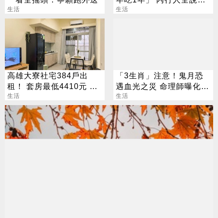
生活
了：生存不易
生活
高雄大寮社宅384戶出
「3生肖」注意！鬼月恐
租！ 套房最低4410元 這
遇血光之災 命理師曝化解
日起開放申請
生活
法
生活