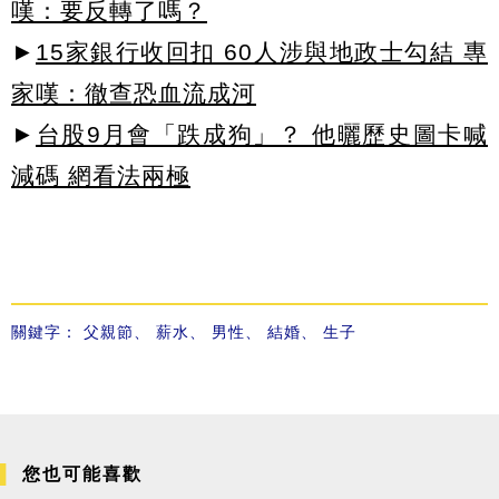
嘆：要反轉了嗎？
►
15家銀行收回扣 60人涉與地政士勾結 專
家嘆：徹查恐血流成河
►
台股9月會「跌成狗」？ 他曬歷史圖卡喊
減碼 網看法兩極
關鍵字：
父親節
、
薪水
、
男性
、
結婚
、
生子
您也可能喜歡