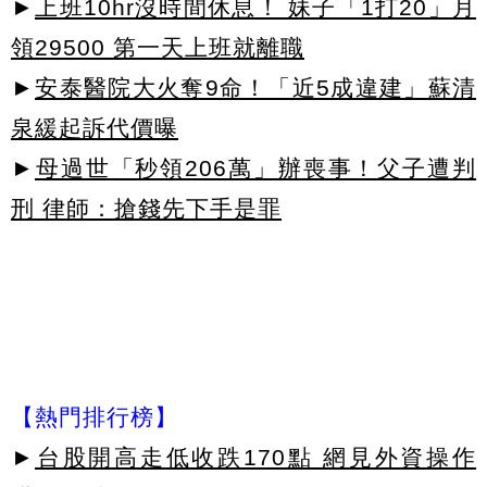
►
上班10hr沒時間休息！ 妹子「1打20」月
領29500 第一天上班就離職
►
安泰醫院大火奪9命！「近5成違建」蘇清
泉緩起訴代價曝
►
母過世「秒領206萬」辦喪事！父子遭判
刑 律師：搶錢先下手是罪
【熱門排行榜】
►
台股開高走低收跌170點 網見外資操作