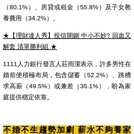
（80.1%）、房貸或租金（55.8%）及子女教
養費用（34.2%）。
★【理財達人秀】投信開鍘 中小不妙? 回血又
解套 清單勝利組
★
1111人力銀行發言人莊雨潔表示，許多男性在
婚前便積極布局，包含儲蓄（52.2%）、跳槽
求高薪（49.5%）或兼差（35.1%），盼為家
庭提供穩定依靠。
不婚不生趨勢加劇 薪水不夠養家