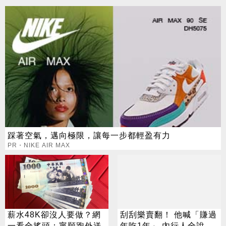
踩著空氣，邁向極限，讓每一步都輕盈有力
PR・NIKE AIR MAX
薪水48K卻沒人要做？網
刮刮樂賣翻！ 他喊「賺過
一看全搖頭：寧願跑外送
年吃1年」 內行人全說