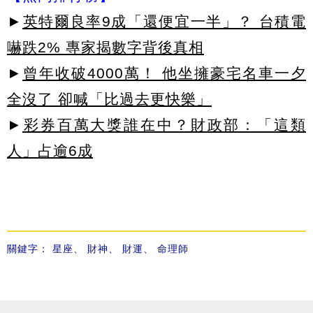
►
英特爾良率9成「還便宜一半」？ 台積電
嚇跌2% 專家揭數字背後真相
►
曾年收破4000萬！ 他坐擁豪宅名車一夕
全沒了 卻喊「比過去更快樂」
►
彩券百萬大獎誰在中？財政部：「這類
人」占逾6成
關鍵字：
星座
、
財神
、
財運
、
命理師