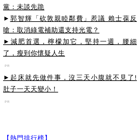
黨：未談先跪
►
郭智輝「砍敦親睦鄰費」惹議 賴士葆反
嗆：取消綠電補助還支持光電？
►減肥首選，檸檬加它，堅持一週，腰細
了，瘦到你懷疑人生
PR
►起床就先做件事，沒三天小腹就不見了!
肚子一天天變小！
PR
【熱門排行榜】