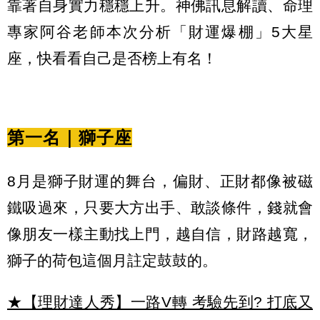
靠著自身實力穩穩上升。神佛訊息解讀、命理
專家阿谷老師本次分析「財運爆棚」5大星
座，快看看自己是否榜上有名！
第一名｜獅子座
8月是獅子財運的舞台，偏財、正財都像被磁
鐵吸過來，只要大方出手、敢談條件，錢就會
像朋友一樣主動找上門，越自信，財路越寬，
獅子的荷包這個月註定鼓鼓的。
★【理財達人秀】一路V轉 考驗先到? 打底又