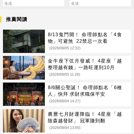
「輸」掉
生活
老公
生活
推薦閱讀
8/13鬼門開！ 命理師點名「4食
物」可避煞 22禁忌一次看
(2026/08/05 12:32)
金牛座下弦月發威！ 4星座「越
整理越有錢」一路旺運到10月
(2026/08/05 11:26)
8/6關公聖誕！ 命理師點名「6種
人」快拜 求財求職保平安
(2026/08/04 14:27)
農曆七月財運降臨！ 4星座「越
陰森越發財」 冠軍賺到翻
(2026/08/04 13:00)