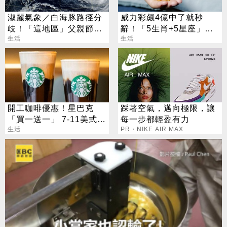
淑麗氣象／白海豚路徑分
威力彩飆4億中了就秒
歧！「這地區」父親節慎
辭！「5生肖+5星座」財
防豪大雨
生活
運噴發別錯過
生活
開工咖啡優惠！星巴克
踩著空氣，邁向極限，讓
「買一送一」 7-11美式買
每一步都輕盈有力
7送7
生活
PR・NIKE AIR MAX