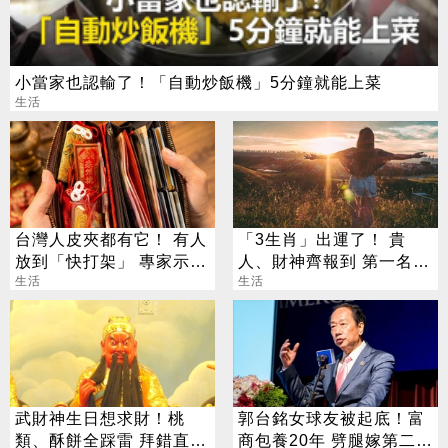
小當家也認輸了！「自動炒飯機」5分鐘就能上菜
生活
台灣人皮夾都有它！ 有人
「3生肖」出運了！ 貴
放到「快打架」 專家示
人、財神齊報到 第一名旺
警：會過期
生活
到年底
生活
武財神生日想求財！桃
郭台銘女球友被起底！富
類、酥餅全踩雷 拜錯直接
商包養20年 劈腿嫁第二任