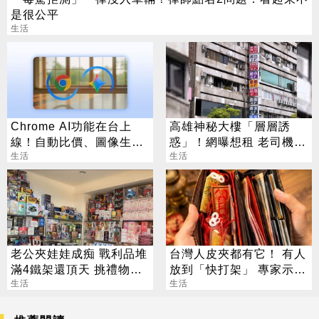
是很公平
生活
Chrome AI功能在台上
高雄神秘大樓「層層誘
線！自動比價、圖像生成
惑」！網曝想租 老司機：
化身最強助理
生活
每天會很晚回家
生活
老公夾娃娃成痴 戰利品堆
台灣人皮夾都有它！ 有人
滿4鐵架還頂天 挑禮物就
放到「快打架」 專家示
要花半小時
生活
警：會過期
生活