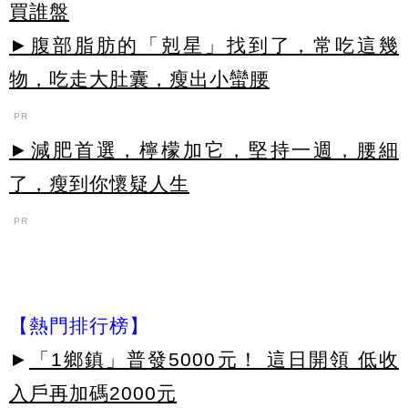
買誰盤
►腹部脂肪的「剋星」找到了，常吃這幾
物，吃走大肚囊，瘦出小蠻腰
PR
►減肥首選，檸檬加它，堅持一週，腰細
了，瘦到你懷疑人生
PR
【熱門排行榜】
►
「1鄉鎮」普發5000元！ 這日開領 低收
入戶再加碼2000元