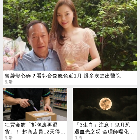
曾馨瑩心碎？看郭台銘臉色近1月 爆多次進出醫院
生活
狂買金飾「拆包裹再退
「3生肖」注意！鬼月恐
貨」！ 超商店員12天得手
遇血光之災 命理師曝化解
39萬 下場出爐
生活
法
生活