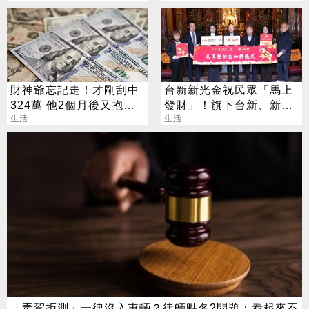
財神爺忘記走！才剛刮中
台新新光金祝民眾「馬上
324萬 他2個月後又抱回
發財」！旗下台新、新光
3243萬
生活
銀行發送發財金
生活
「毒駕拒測」一律沒入車輛？律師點名2問題：看起來不