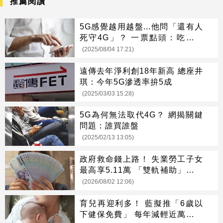
推薦閱讀
5G感覺越用越盤...他問「還有人
死守4G」？ 一票點頭：吃到飽
才安心
(2025/08/04 17:21)
遠傳去年淨利創18年新高 總座井
琪：今年5G滲透率拚5成
(2025/03/03 15:28)
5G為何無法取代4G？ 網揭關鍵
問題：誰買誰盤
(2025/02/13 13:05)
政府救命錢上路！ 失業勞工子女
最高享5.11萬 「雙軌補助」一次
看懂
(2026/08/02 12:06)
育兒再迎利多！ 藍擬推「6歲以
下健保免費」 每年減輕近萬元負