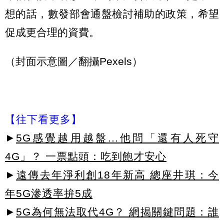
想的話，數發部會通盤檢討補助的政策，希望
促成更合理的資費。
（封面示意圖／翻攝Pexels）
【往下看更多】
►
5G感覺越用越盤...他問「還有人死守
4G」？ 一票點頭：吃到飽才安心
►
遠傳去年淨利創18年新高 總座井琪：今
年5G滲透率拚5成
►
5G為何無法取代4G？ 網揭關鍵問題：誰