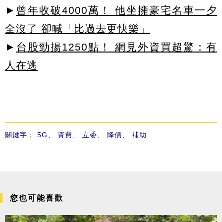
►
曾年收破4000萬！ 他坐擁豪宅名車一夕
全沒了 卻喊「比過去更快樂」
►
台股勁揚1250點！ 網見外資買超驚：有
人在逃
關鍵字：
5G
、
資費
、
立委
、
降價
、
補助
您也可能喜歡