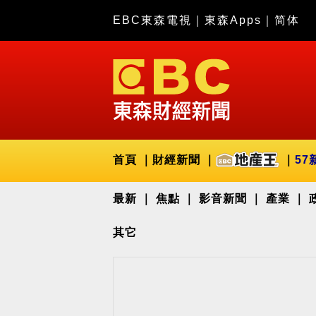
EBC東森電視
｜
東森Apps
｜
简体
首頁
財經新聞
57
最新
焦點
影音新聞
產業
其它