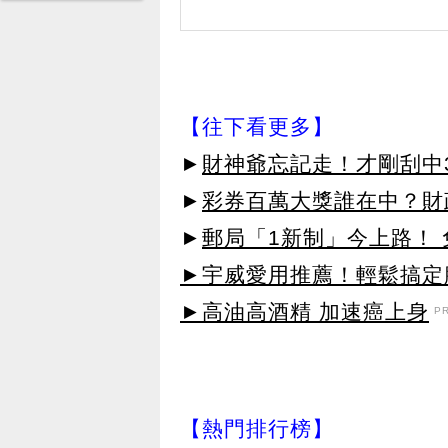
【往下看更多】
►
財神爺忘記走！才剛刮中3
►
彩券百萬大獎誰在中？財
►
郵局「1新制」今上路！
►宇威愛用推薦！輕鬆搞定臉
►高油高酒精 加速癌上身
P
【熱門排行榜】