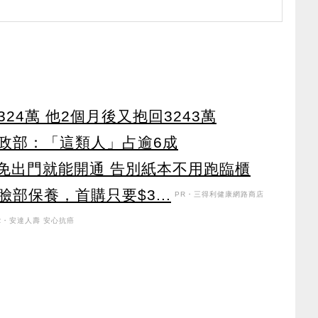
24萬 他2個月後又抱回3243萬
政部：「這類人」占逾6成
 免出門就能開通 告別紙本不用跑臨櫃
部保養，首購只要$3...
PR・三得利健康網路商店
R・安達人壽 安心抗癌