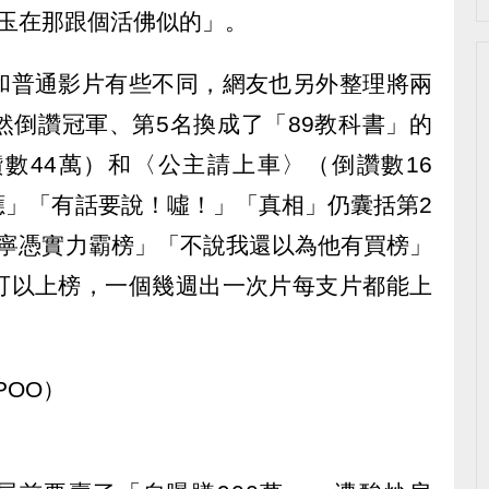
小玉在那跟個活佛似的」。
和普通影片有些不同，網友也另外整理將兩
然倒讚冠軍、第5名換成了「89教科書」的
數44萬）和〈公主請上車〉（倒讚數16
應」「有話要說！噓！」「真相」仍囊括第2
家寧憑實力霸榜」「不說我還以為他有買榜」
可以上榜，一個幾週出一次片每支片都能上
POO）