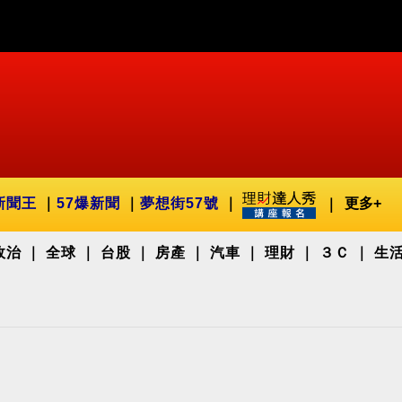
新聞王
57爆新聞
夢想街57號
更多+
政治
全球
台股
房產
汽車
理財
３Ｃ
生