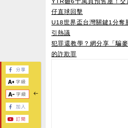
YTR砸6千萬買預售屋！
仔直球回擊
U18世界盃台灣關鍵1分
引熱議
犯罪還教學？網分享「騙麥
的詐欺罪