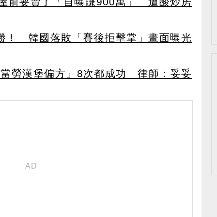
交屋前要賣了「自曝賺900萬」 遭酸炒房
奪勝！ 韓國落敗「賽後拒擊掌」畫面曝光
當勞漢堡偏方」8次都成功 律師：妥妥