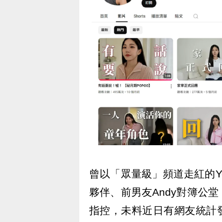
曾以「眾量級」頻道走紅的Yo
夥伴、前男友Andy對簿公
指控，未料近日有網友統計發