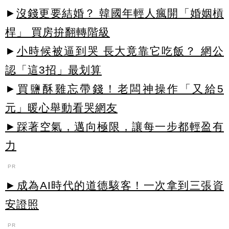
►
沒錢更要結婚？ 韓國年輕人瘋開「婚姻槓
桿」 買房拚翻轉階級
►
小時候被逼到哭 長大竟靠它吃飯？ 網公
認「這3招」最划算
►
買鹽酥雞忘帶錢！老闆神操作「又給5
元」暖心舉動看哭網友
►踩著空氣，邁向極限，讓每一步都輕盈有
力
PR
►成為AI時代的道德駭客！一次拿到三張資
安證照
PR