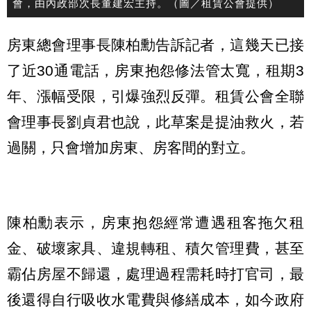
會，由內政部次長董建宏主持。（圖／租賃公會提供）
房東總會理事長陳柏勳告訴記者，這幾天已接
了近30通電話，房東抱怨修法管太寬，租期3
年、漲幅受限，引爆強烈反彈。租賃公會全聯
會理事長劉貞君也說，此草案是提油救火，若
過關，只會增加房東、房客間的對立。
陳柏勳表示，房東抱怨經常遭遇租客拖欠租
金、破壞家具、違規轉租、積欠管理費，甚至
霸佔房屋不歸還，處理過程需耗時打官司，最
後還得自行吸收水電費與修繕成本，如今政府