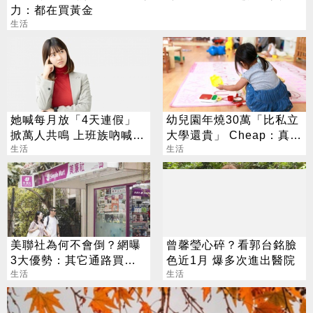
力：都在買黃金
生活
她喊每月放「4天連假」
幼兒園年燒30萬「比私立
掀萬人共鳴 上班族吶喊：
大學還貴」 Cheap：真心
這樣才活得像人
生活
敬佩願意生
生活
美聯社為何不會倒？網曝
曾馨瑩心碎？看郭台銘臉
3大優勢：其它通路買不
色近1月 爆多次進出醫院
到
生活
生活