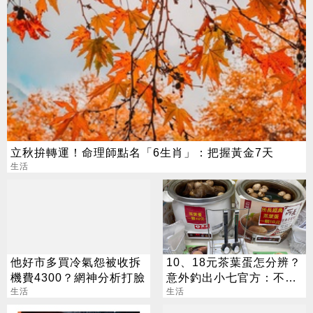
立秋拚轉運！命理師點名「6生肖」：把握黃金7天
生活
他好市多買冷氣怨被收拆
10、18元茶葉蛋怎分辨？
機費4300？網神分析打臉
意外釣出小七官方：不用
生活
擔心「判蛋力」
生活