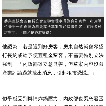
參與座談會的租賃公會全聯會理事長劉貞君表示，出席單
位幾乎一面倒認為租賃專法草案過於保護住客，有許多檢
討空間。（圖／劉貞君提供）
他認為，若是遇到好房客，房東自然就會希望
打長約或給予便宜租金留客，不需要特別立法
強制，「內政部雖立意良善，但草案內容沒跟
產業討論過就放出消息，引起租市恐慌。」
似乎感受到輿情炸鍋壓力，內政部也緊急發函