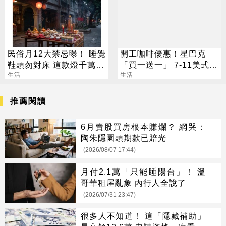
民俗月12大禁忌曝！ 睡覺
開工咖啡優惠！星巴克
鞋頭勿對床 這款燈千萬別
「買一送一」 7-11美式買
掛
生活
7送7
生活
推薦閱讀
6月賣股買房根本賺爛？ 網哭：
陶朱隱園頭期款已賠光
(2026/08/07 17:44)
月付2.1萬「只能睡陽台」！ 溫
哥華租屋亂象 內行人全說了
(2026/07/31 23:47)
很多人不知道！ 這「隱藏補助」