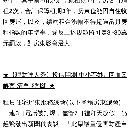
紛」。其中前2項規定，原租期1年，房客可續
租2次，合計保障租期3年，房東僅能因自住收
回房屋；以及，續約租金漲幅不得超過當月房
租指數的年增率，違反上述規範將可處3~30萬
元罰款，對房東影響最大。
★【理財達人秀】投信開鍘 中小不妙? 回血又
解套 清單勝利組
★
租賃住宅房東服務總會(以下簡稱房東總會)，
一連3日電話被打爆，儘管7日禮拜天放假，仍
趕緊發出新聞稿表態，「此舉嚴重侵害財產自