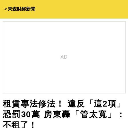
＜東森財經新聞
租賃專法修法！ 違反「這2項」
恐罰30萬 房東轟「管太寬」：
不租了！