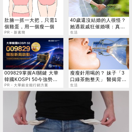
肚腩一抓一大把，只需1
40歲還沒結婚的人很怪？
個雞蛋，用一個瘦一個
她遇親戚狂催婚嘆：真的
PR・新素簡
很倒霉
生活
009829掌握AI關鍵 大華
瘦瘦針用喝的？ 妹子「3
韓國KOSPI 50今強勢開
口綠茶飽整天」 醫揭背後
募
PR・大華銀全能行銷方案
真相
生活