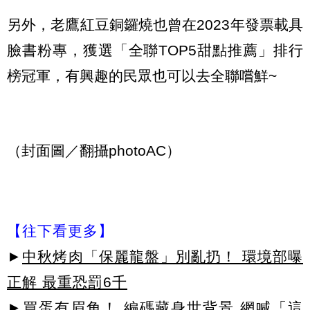
另外，老鷹紅豆銅鑼燒也曾在
2023
年發票載具
臉書粉專，獲選「全聯
TOP5
甜點推薦」排行
榜冠軍，有興趣的民眾也可以去全聯嚐鮮
~
（封面圖／翻攝photoAC）
【往下看更多】
►
中秋烤肉「保麗龍盤」別亂扔！ 環境部曝
正解 最重恐罰6千
►
買蛋有眉角！ 編碼藏身世背景 網喊「這