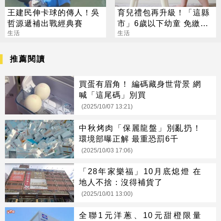
王建民伸卡球的傳人！吳
育兒禮包再升級！「這縣
哲源遞補出戰經典賽
市」6歲以下幼童 免繳健
生活
保費
生活
推薦閱讀
買蛋有眉角！ 編碼藏身世背景 網
喊「這尾碼」別買
(2025/10/07 13:21)
中秋烤肉「保麗龍盤」別亂扔！
環境部曝正解 最重恐罰6千
(2025/10/03 17:06)
「28年家樂福」10月底熄燈 在
地人不捨：沒得補貨了
(2025/10/01 13:00)
全聯1元洋蔥、10元甜橙限量