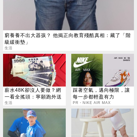
窮養養不出大器孩？ 他揭正向教育殘酷真相：藏了「階
級緩衝墊」
生活
薪水48K卻沒人要做？網
踩著空氣，邁向極限，讓
一看全搖頭：寧願跑外送
每一步都輕盈有力
生活
PR・NIKE AIR MAX