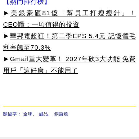
【熱門排行榜】
►
美銀豪砸81億「幫員工打瘦瘦針」！
CEO讚：一項值得的投資
►
華邦電超狂！第二季EPS 5.4元 記憶體毛
利率飆至70.3%
►
Gmail重大變革！ 2027年砍3大功能 免費
用戶「這好康」不能用了
關鍵字：
全聯
、
甜品
、
銅鑼燒