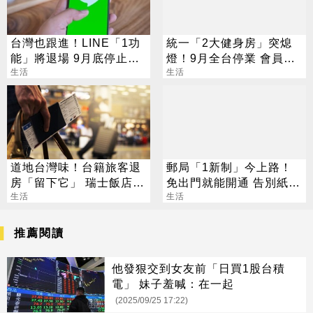
台灣也跟進！LINE「1功
統一「2大健身房」突熄
能」將退場 9月底停止服
燈！9月全台停業 會員退
務
生活
費方案一次看
生活
道地台灣味！台籍旅客退
郵局「1新制」今上路！
房「留下它」 瑞士飯店員
免出門就能開通 告別紙本
工吃上癮
生活
不用跑臨櫃
生活
推薦閱讀
他發狠交到女友前「日買1股台積
電」 妹子羞喊：在一起
(2025/09/25 17:22)