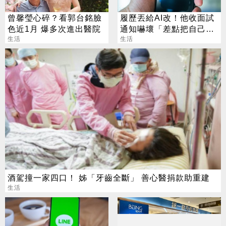
曾馨瑩心碎？看郭台銘臉
履歷丟給AI改！他收面試
色近1月 爆多次進出醫院
通知嚇壞「差點把自己送
生活
走」
生活
酒駕撞一家四口！ 姊「牙齒全斷」 善心醫捐款助重建
生活