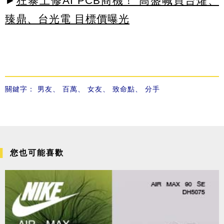
►
狂暴上修AI PCB商機！ 高盛喊買台燿、
臻鼎、台光電 目標價曝光
關鍵字：
男友
、
百萬
、
女友
、
致命點
、
分手
您也可能喜歡