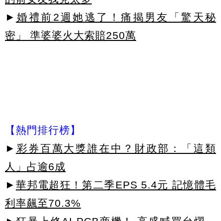
►
婚禮前2週她逃了！痛揭男友「驚天秘
密」 準婆婆火大索賠250萬
【熱門排行榜】
►
彩券百萬大獎誰在中？財政部：「這類
人」占逾6成
►
華邦電超狂！第二季EPS 5.4元 記憶體毛
利率飆至70.3%