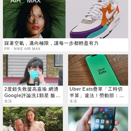
踩著空氣，邁向極限，讓每一步都輕盈有力
PR・NIKE AIR MAX
2度錯失救援高嘉瑜 網湧
Uber Eats疊單「工時切
Google評論洗1顆星 飯店
半算」違法！勞動部：每
回應了
生活
案可罰2萬
生活