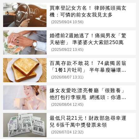
買車登記女方名！ 律師搖頭揭玄
機：可憐的前女友我見太多
(2025/09/24 10:56)
婚禮前2週她逃了！痛揭男友「驚
天秘密」 準婆婆火大索賠250萬
(2025/09/22 13:45)
百萬存款不敢花！ 74歲獨居翁
「1餐1片吐司」 半年暴瘦嚇壞女
兒
(2026/08/07 13:31)
嫌女友愛吃漂亮餐廳「很難養」
他打包行李狠甩 網搖頭：你適合
單身
(2026/08/04 12:45)
最低只花21元！財政部急尋幸運
兒 6張千萬中獎發票未領
(2026/07/24 12:32)