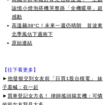
諭憶小燈泡搭機哭整路「全機暖舉」超
感動
高溫飆38°C！未來一週仍晴朗 首波東
北季風估下週南下
原始連結
【往下看更多】
►
他發狠交到女友前「日買1股台積電」 妹
子羞喊：在一起
►
買車登記女方名！ 律師搖頭揭玄機：可憐
的前女友我見太多