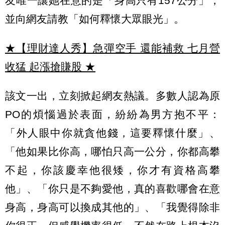
友唯一讓她在意的是「身高只有157公分」，
並向網友請教「如何釋懷大眾眼光」。
★【理財達人秀】急彈空手 還能補救 七月營
收猛 起漲搶賺股
★
該文一出，立刻掀起網友熱議。多數人認為原
PO的煩惱過於表面，紛紛為男方抱不平：
「外人眼中你就貪他錢，這要釋懷什麼」、
「他如果比你高，哪怕只高一公分，你都高攀
不起，你該慶幸他很矮，你才有資格高攀
他」、「你只是不夠愛他，真的喜歡哪會在意
身高，身高可以換成其他的」、「我覺得除非