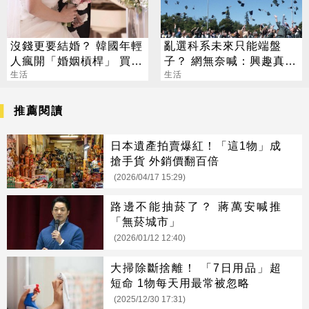
沒錢更要結婚？ 韓國年輕
亂選科系未來只能端盤
人瘋開「婚姻槓桿」 買房
子？ 網無奈喊：興趣真的
拚翻轉階級
生活
不能當飯吃
生活
推薦閱讀
日本遺產拍賣爆紅！「這1物」成
搶手貨 外銷價翻百倍
(2026/04/17 15:29)
路邊不能抽菸了？ 蔣萬安喊推
「無菸城市」
(2026/01/12 12:40)
大掃除斷捨離！ 「7日用品」超
短命 1物每天用最常被忽略
(2025/12/30 17:31)