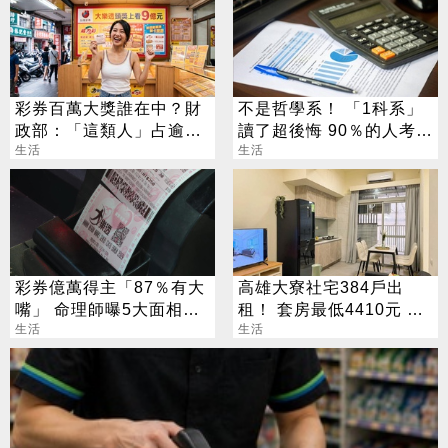
彩券百萬大獎誰在中？財
不是哲學系！ 「1科系」
政部：「這類人」占逾6
讀了超後悔 90％的人考不
成
生活
上證照
生活
彩券億萬得主「87％有大
高雄大寮社宅384戶出
嘴」 命理師曝5大面相：
租！ 套房最低4410元 這
看1部位就知
生活
日起開放申請
生活