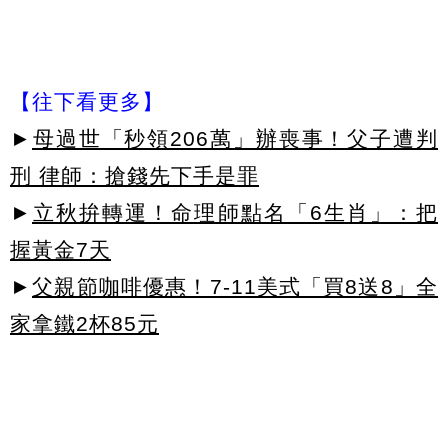
【往下看更多】
►
母過世「秒領206萬」辦喪事！父子遭判
刑 律師：搶錢先下手是罪
►
立秋拚轉運！命理師點名「6生肖」：把
握黃金7天
►
父親節咖啡優惠！7-11美式「買8送8」全
家拿鐵2杯85元