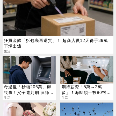
狂買金飾「拆包裹再退貨」！ 超商店員12天得手39萬
下場出爐
生活
母過世「秒領206萬」辦
期待薪資「5萬→2萬
喪事！父子遭判刑 律師：
多」！海歸碩士投80封履
搶錢先下手是罪
生活
歷沒上岸：連香蕉都不給
生活