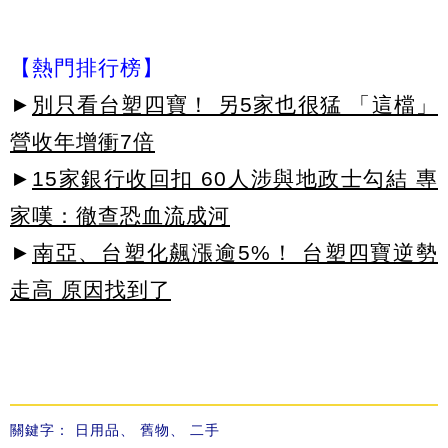
【熱門排行榜】
►
別只看台塑四寶！ 另5家也很猛 「這檔」
營收年增衝7倍
►
15家銀行收回扣 60人涉與地政士勾結 專
家嘆：徹查恐血流成河
►
南亞、台塑化飆漲逾5%！ 台塑四寶逆勢
走高 原因找到了
關鍵字：
日用品
、
舊物
、
二手