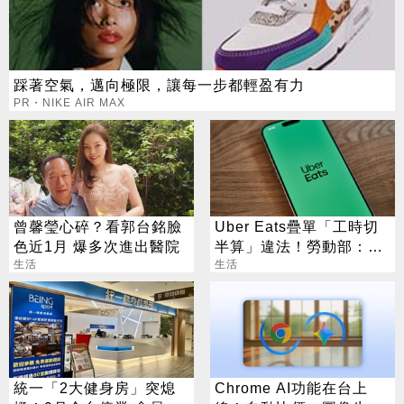
踩著空氣，邁向極限，讓每一步都輕盈有力
PR・NIKE AIR MAX
曾馨瑩心碎？看郭台銘臉
Uber Eats疊單「工時切
色近1月 爆多次進出醫院
半算」違法！勞動部：每
生活
案可罰2萬
生活
統一「2大健身房」突熄
Chrome AI功能在台上