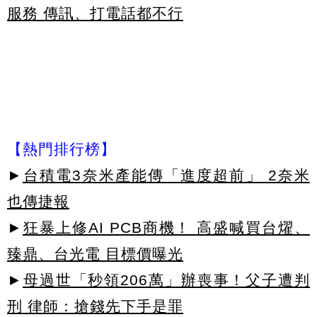
服務 傳訊、打電話都不行
【熱門排行榜】
►
台積電3奈米產能傳「進度超前」 2奈米
也傳捷報
►
狂暴上修AI PCB商機！ 高盛喊買台燿、
臻鼎、台光電 目標價曝光
►
母過世「秒領206萬」辦喪事！父子遭判
刑 律師：搶錢先下手是罪