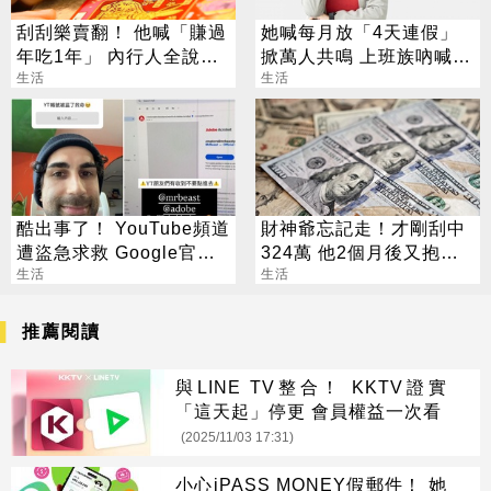
刮刮樂賣翻！ 他喊「賺過
她喊每月放「4天連假」
年吃1年」 內行人全說
掀萬人共鳴 上班族吶喊：
了：生存不易
生活
這樣才活得像人
生活
酷出事了！ YouTube頻道
財神爺忘記走！才剛刮中
遭盜急求救 Google官方
324萬 他2個月後又抱回
說話了
生活
3243萬
生活
推薦閱讀
與LINE TV整合！ KKTV證實
「這天起」停更 會員權益一次看
(2025/11/03 17:31)
小心iPASS MONEY假郵件！ 她