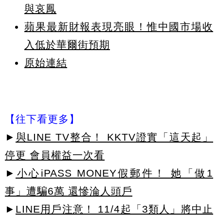
與哀鳳
蘋果最新財報表現亮眼！惟中國市場收
入低於華爾街預期
原始連結
【往下看更多】
►
與LINE TV整合！ KKTV證實「這天起」
停更 會員權益一次看
►
小心iPASS MONEY假郵件！ 她「做1
事」遭騙6萬 還慘淪人頭戶
►
LINE用戶注意！ 11/4起「3類人」將中止