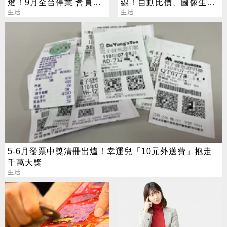
燈！9月全台停業 會員退
線！自動比價、圖像生成
費方案一次看
生活
化身最強助理
生活
5-6月發票中獎清冊出爐！幸運兒「10元外送費」抱走
千萬大獎
生活