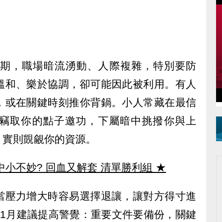
感期，職場暗流湧動、人際複雜，特別要防
溫和、樂於協調，卻可能因此被利用。有人
，或在關鍵時刻推你背鍋。小人常藏在最信
竊取你的點子邀功，下屬暗中挑撥你與上
，實則覬覦你的資源。
中小不妙? 回血又解套 清單勝利組
★
當壓力增大時容易選擇退讓，讓對方得寸進
11月建議提高警覺：重要文件要備份，關鍵