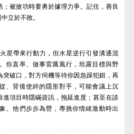
語；被搶功時要勇於據理力爭。記住，善良
場中立於不敗。
，火星帶來行動力，但水星逆行引發溝通混
。你直率、做事雷厲風行，坦露目標與野
為突破口，對方伺機等待你因急躁犯錯，再
從、背後使絆的隱形對手，可能會議上沉
推進項目時隱瞞資訊，拖延進度；甚至在談
象。他們步步為營，專挑你情緒激動時出