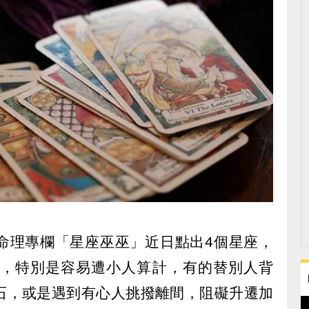
命理專欄「星座巫巫」近日點出4個星座，
遂，特別是容易遭小人算計，有的替別人背
石，或是遇到有心人挑撥離間，阻礙升遷加