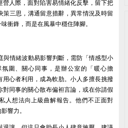
經營人際，面對陷害易情緒化反擊，留下把
：決策三思，溝通留意措辭，異常情況及時留
一味衝鋒，而是在風暴中穩住陣腳。
家庭與情緒波動易影響判斷，需防「情感型小
隊氛圍、關心同事，是辦公室的「暖心擔
有用心者利用，成為軟肋。小人多擅長挑撥
你對同事的關心散布偏袒言論，或在你請假
私人想法向上級曲解報告。他們不正面對
的影響力。
與退讓，但這只會助長小人肆意施壓。建議