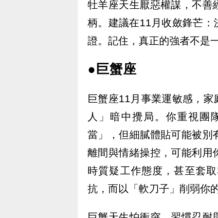
牡羊座天生厭惡權謀，不善
柄。建議在11月收斂鋒芒
證。記住，真正的強者不是
●巨蟹座
巨蟹座11月事業運敏感，
人」暗中攪局。你重視團
當」，但細膩體貼可能被別
離間與情緒操控，可能利用
時質疑工作態度，甚至套取
抗，而以「軟刀子」削弱你
巨蟹天生怕衝突，習慣忍耐