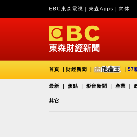
EBC東森電視
｜
東森Apps
｜
简体
首頁
財經新聞
57
最新
焦點
影音新聞
產業
其它