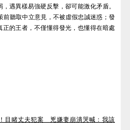
弱，遇異樣易強硬反擊，卻可能激化矛盾。
決策前聽取中立意見，不被虛假忠誠迷惑；發
真正的王者，不僅懂得發光，也懂得在暗處
！目睹丈夫犯案 兇嫌妻崩潰哭喊：我該