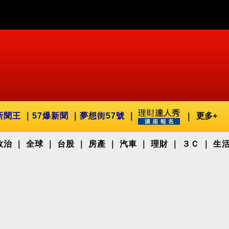
新聞王
57爆新聞
夢想街57號
更多+
政治
全球
台股
房產
汽車
理財
３Ｃ
生