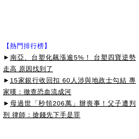
【熱門排行榜】
►
南亞、台塑化飆漲逾5%！ 台塑四寶逆勢
走高 原因找到了
►
15家銀行收回扣 60人涉與地政士勾結 專
家嘆：徹查恐血流成河
►
母過世「秒領206萬」辦喪事！父子遭判
刑 律師：搶錢先下手是罪