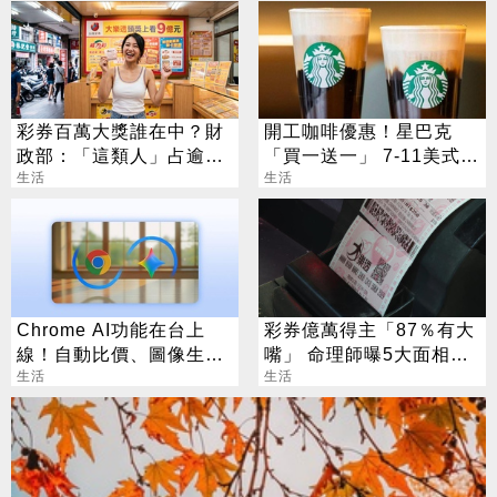
彩券百萬大獎誰在中？財
開工咖啡優惠！星巴克
政部：「這類人」占逾6
「買一送一」 7-11美式買
成
生活
7送7
生活
Chrome AI功能在台上
彩券億萬得主「87％有大
線！自動比價、圖像生成
嘴」 命理師曝5大面相：
化身最強助理
生活
看1部位就知
生活