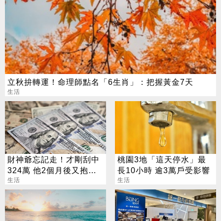
立秋拚轉運！命理師點名「6生肖」：把握黃金7天
生活
財神爺忘記走！才剛刮中
桃園3地「這天停水」最
324萬 他2個月後又抱回
長10小時 逾3萬戶受影響
3243萬
生活
生活