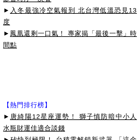
►
入冬最強冷空氣報到 北台灣低溫恐見13
度
►
鳳凰還剩一口氣！ 專家揭「最後一擊」時
間點
【熱門排行榜】
►
唐綺陽12星座運勢！ 獅子慎防暗中小人
水瓶財運佳適合談錢
►
矽快到極限！ 台積電解鎖新武器 「這金