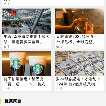
生活
年繳2.5萬還要排隊！旅客
盲眼龍婆2026預言曝！
怨「機場貴賓室塞爆」一
台海危機、全球崩盤、外
票人共鳴
生活
星人來訪引熱議
生活
開工咖啡優惠！星巴克
財神爺忘記走！才剛刮中
「買一送一」 7-11美式買
324萬 他2個月後又抱回
7送7
生活
3243萬
生活
推薦閱讀