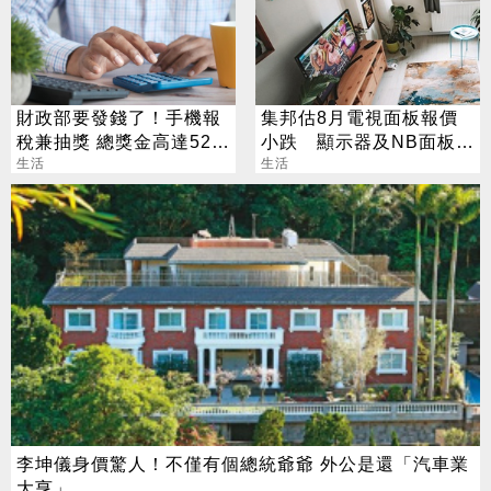
財政部要發錢了！手機報
集邦估8月電視面板報價
稅兼抽獎 總獎金高達525
小跌 顯示器及NB面板持
萬
生活
平
生活
李坤儀身價驚人！不僅有個總統爺爺 外公是還「汽車業
大亨」