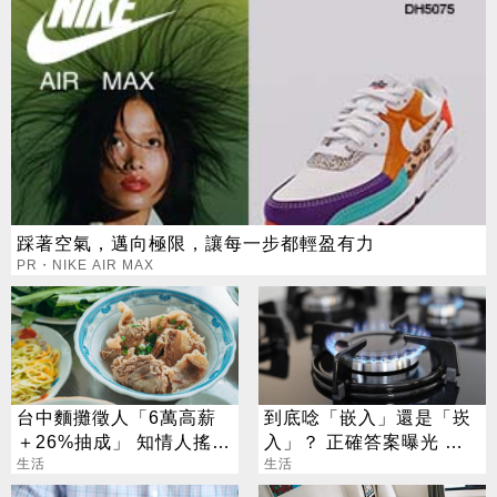
踩著空氣，邁向極限，讓每一步都輕盈有力
PR・NIKE AIR MAX
台中麵攤徵人「6萬高薪
到底唸「嵌入」還是「崁
＋26%抽成」 知情人搖頭
入」？ 正確答案曝光 一
全說了
生活
堆人用錯
生活