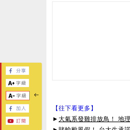
【往下看更多】
►
大氣系發雞排放鳥！ 地理
►
賭輸颱風假！ 台大生承