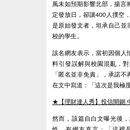
風未如預期影響北部，揚言
定發放日，卻讓400人撲空
是原始發文者，坦承自己並
校的學生。
該名網友表示，當初因個人
料引發誤解與校園混亂，對
「匿名並非免責」，承諾不
在文中寫道：「這次是我極
★【理財達人秀】投信開鍘 
然而，該篇自白文曝光後，
性。有網友直言：「這裡