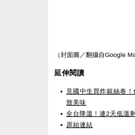
（封面圖／翻攝自Google M
延伸閱讀
見國中生買炸銀絲卷！
致美味
全台降溫！連2天低溫
原始連結