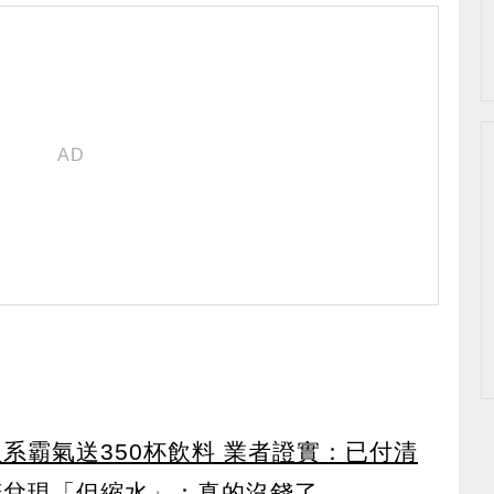
系霸氣送350杯飲料 業者證實：已付清
諾兌現「但縮水」：真的沒錢了