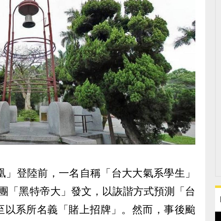
鳳凰」登陸前，一名自稱「台大大氣系學生」
社團「黑特帝大」發文，以詼諧方式預測「台
至以系所名義「賭上招牌」。然而，事後颱