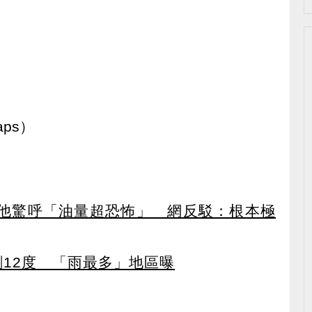
aps）
他驚呼「油量超恐怖」 網反駁：根本極
剩12度 「雨最多」地區曝