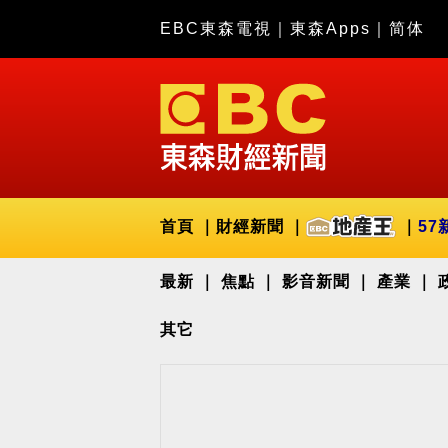
EBC東森電視
｜
東森Apps
｜
简体
首頁
財經新聞
57
最新
焦點
影音新聞
產業
其它