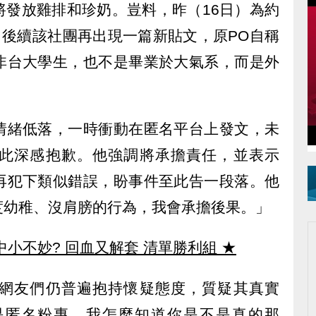
將發放雞排和珍奶。豈料，昨（16日）為約
，後續該社團再出現一篇新貼文，原PO自稱
非台大學生，也不是畢業於大氣系，而是外
情緒低落，一時衝動在匿名平台上發文，未
此深感抱歉。他強調將承擔責任，並表示
再犯下類似錯誤，盼事件至此告一段落。他
度幼稚、沒肩膀的行為，我會承擔後果。」
中小不妙? 回血又解套 清單勝利組
★
網友們仍普遍抱持懷疑態度，質疑其真實
是匿名粉專，我怎麼知道你是不是真的那