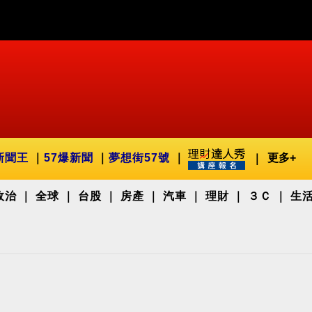
新聞王
57爆新聞
夢想街57號
更多+
政治
全球
台股
房產
汽車
理財
３Ｃ
生