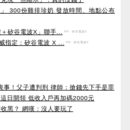
」 300份雞排珍奶 發放時間、地點公布
＋矽谷電波X」聯手...
PR・矽谷電波X
定：矽谷電波 X ...
PR・矽谷電波X
辦喪事！父子遭判刑 律師：搶錢先下手是罪
 這日開領 低收入戶再加碼2000元
卻收黑？ 網嘆：沒人要玩了