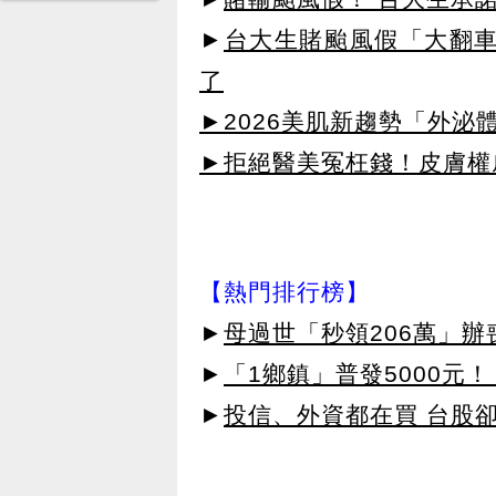
►
台大生賭颱風假「大翻車
了
►2026美肌新趨勢「外泌體
►拒絕醫美冤枉錢！皮膚權威指
【熱門排行榜】
►
母過世「秒領206萬」
►
「1鄉鎮」普發5000元！
►
投信、外資都在買 台股