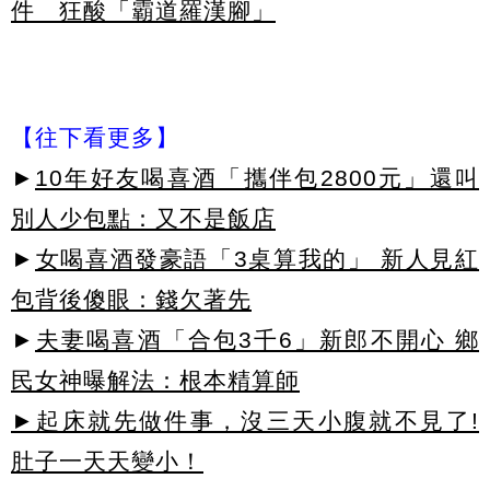
件 狂酸「霸道羅漢腳」
【往下看更多】
►
10年好友喝喜酒「攜伴包2800元」還叫
別人少包點：又不是飯店
►
女喝喜酒發豪語「3桌算我的」 新人見紅
包背後傻眼：錢欠著先
►
夫妻喝喜酒「合包3千6」新郎不開心 鄉
民女神曝解法：根本精算師
►起床就先做件事，沒三天小腹就不見了!
肚子一天天變小！