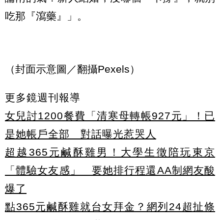
吃那『瀉藥』」。
（封面示意圖／翻攝Pexels）
更多鏡週刊報導
女兒討1200餐費「清寒母轉帳927元」！已
是她帳戶全部 對話曝光惹哭人
超越365元鹹酥雞男！大學生徵陪玩東京
「體驗女友感」 要她排行程還AA制網友酸
爆了
點365元鹹酥雞就台女拜金？網列24超扯條