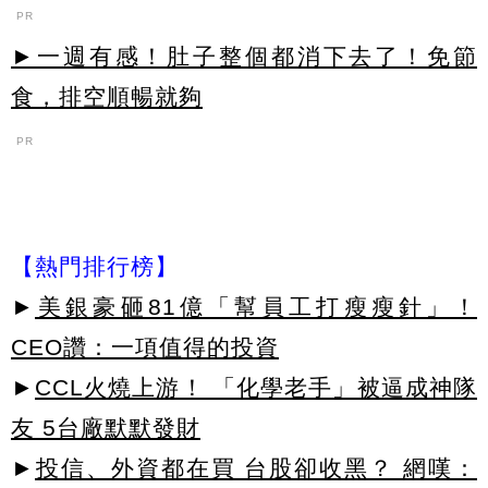
PR
►一週有感！肚子整個都消下去了！免節
食，排空順暢就夠
PR
【熱門排行榜】
►
美銀豪砸81億「幫員工打瘦瘦針」！
CEO讚：一項值得的投資
►
CCL火燒上游！ 「化學老手」被逼成神隊
友 5台廠默默發財
►
投信、外資都在買 台股卻收黑？ 網嘆：