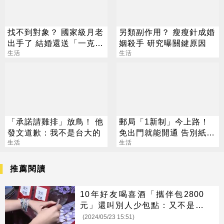
找不到對象？ 國家級月老
另類副作用？ 瘦瘦針成婚
出手了 結婚還送「一克拉
姻殺手 研究曝關鍵原因
鑽戒」
生活
生活
「承諾請雞排」放鳥！ 他
郵局「1新制」今上路！
發文道歉：我不是台大的
免出門就能開通 告別紙本
生活
不用跑臨櫃
生活
推薦閱讀
10年好友喝喜酒「攜伴包2800
元」還叫別人少包點：又不是飯
店
(2024/05/23 15:51)