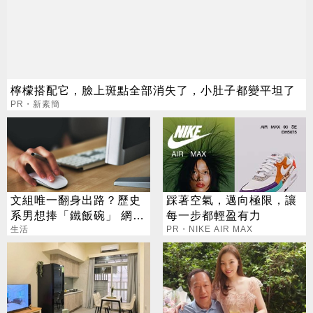
檸檬搭配它，臉上斑點全部消失了，小肚子都變平坦了
PR・新素簡
文組唯一翻身出路？歷史
踩著空氣，邁向極限，讓
系男想捧「鐵飯碗」 網
每一步都輕盈有力
勸：眼光太狹隘
生活
PR・NIKE AIR MAX