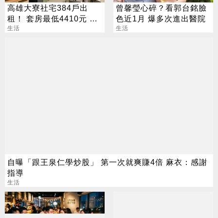
高雄大寮社宅384戶出
曾馨瑩心碎？看郭台銘臉
租！ 套房最低4410元 這
色近1月 爆多次進出醫院
日起開放申請
生活
生活
自曝「跟王泉仁學炒股」 第一次就爽賺4倍 麻衣：感謝
指導
生活