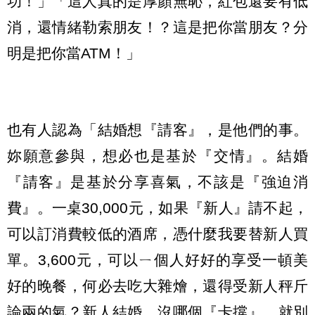
功！」「這人真的是厚顏無恥，紅包還要有低
消，還情緒勒索朋友！？這是把你當朋友？分
明是把你當ATM！」
也有人認為「結婚想『請客』，是他們的事。
妳願意參與，想必也是基於『交情』。結婚
『請客』是基於分享喜氣，不該是『強迫消
費』。一桌30,000元，如果『新人』請不起，
可以訂消費較低的酒席，憑什麼我要替新人買
單。3,600元，可以ㄧ個人好好的享受一頓美
好的晚餐，何必去吃大雜燴，還得受新人秤斤
論兩的氣？新人結婚，沒哪個『卡撐』，就別