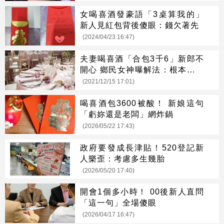
女喝喜酒發豪語「3桌算我的」
新人見紅包背後傻眼：錢欠著先
(2024/04/23 16:47)
夫妻喝喜酒「合包3千6」新郎不
開心 鄉民女神曝解法：根本精算
師
(2021/12/15 17:01)
喝喜酒包3600被酸！ 新娘這句
「虧妳還是老闆」網炸鍋
(2026/05/22 17:43)
政府要發成長津貼！520登記新
人樂歪：考慮多生幾胎
(2026/05/20 17:40)
開會1個多小時！ 00後新人直問
「這一句」全場傻眼
(2026/04/17 16:47)