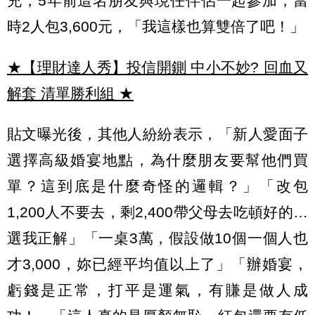
充，5年前這名朋友與現任伴侶一起參加，當
時2人包3,600元，「我這樣也算雙倍了吧！」
★【理財達人秀】投信開鍘 中小不妙? 回血又
解套 清單勝利組
★
貼文曝光後，其他人紛紛表示，「新人愛面子
選擇高級婚宴地點，為什麼朋友要幫他們買
單？這到底是什麼奇怪的邏輯？」「改包
1,200人不要去，剩2,400帶父母去吃頓好的…
選我正解」「一桌3萬，假設做10個一個人也
才3,000，妳已經平均值以上了」「辦婚宴，
虧錢是正常，打平是運氣，有賺是做人成