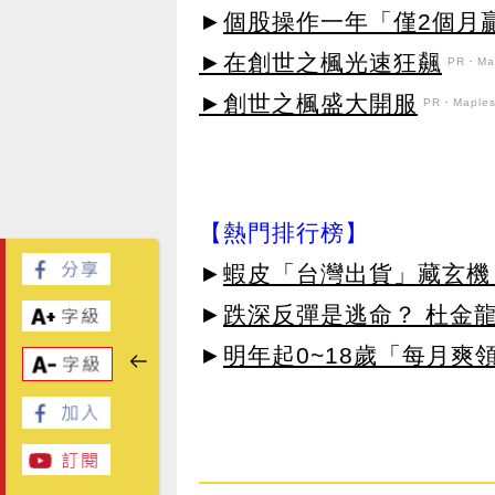
►
個股操作一年「僅2個月
►在創世之楓光速狂飆
PR・Map
►創世之楓盛大開服
PR・Maplest
【熱門排行榜】
►
蝦皮「台灣出貨」藏玄機
►
跌深反彈是逃命？ 杜金
►
明年起0~18歲「每月爽