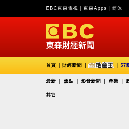
EBC東森電視
｜
東森Apps
｜
简体
首頁
財經新聞
57
最新
焦點
影音新聞
產業
其它