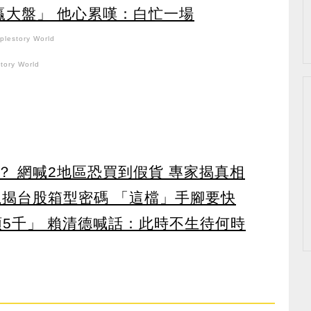
贏大盤」 他心累嘆：白忙一場
lestory World
ory World
？ 網喊2地區恐買到假貨 專家揭真相
龍揭台股箱型密碼 「這檔」手腳要快
領5千」 賴清德喊話：此時不生待何時