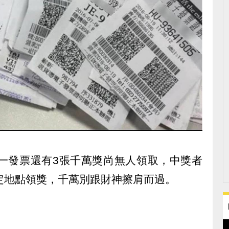
月統一發票還有3張千萬獎尚無人領取，中獎者
定地點領獎，千萬別跟財神擦肩而過。