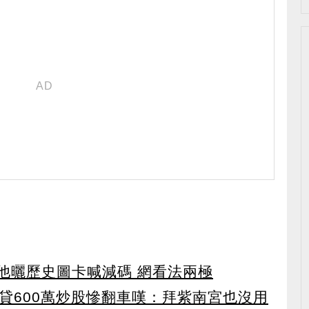
 他曬歷史圖卡喊減碼 網看法兩極
再貸600萬炒股慘翻車嘆：拜紫南宮也沒用