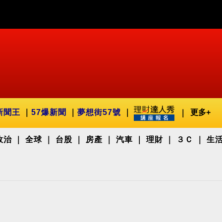
新聞王
57爆新聞
夢想街57號
更多+
政治
全球
台股
房產
汽車
理財
３Ｃ
生