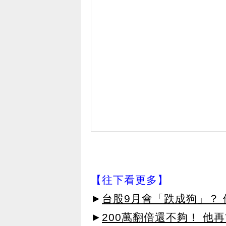
【往下看更多】
►
台股9月會「跌成狗」？
►
200萬翻倍還不夠！ 他