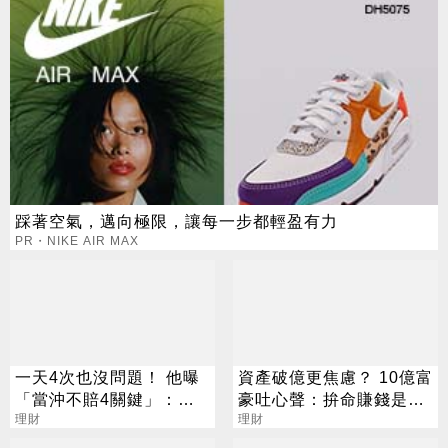
踩著空氣，邁向極限，讓每一步都輕盈有力
PR・NIKE AIR MAX
一天4次也沒問題！ 他曝
資產破億更焦慮？ 10億富
「當沖不賠4關鍵」：要
豪吐心聲：拚命賺錢是在
賺很容易
理財
「超度自己」
理財