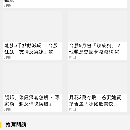
理財
蒸發5千點勸減碼！ 台股
台股9月會「跌成狗」？
狂飆「友情反急凍」網
他曬歷史圖卡喊減碼 網看
嘆：少管閒事
理財
法兩極
理財
頎邦、采鈺深套怎解？ 專
月花2萬存股！爸要她買
家勸「趁反彈快換股」2
預售屋「賺比股票快」網
長線黑馬曝光
理財
揭殘酷現實
理財
推薦閱讀