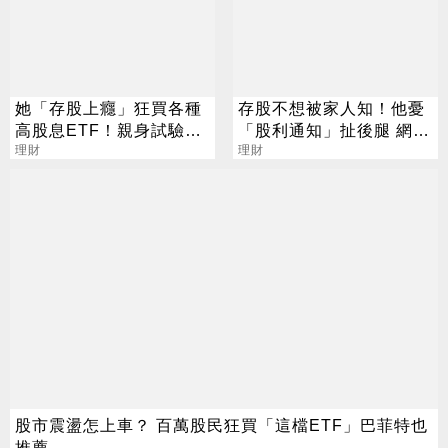
她「存股上癮」狂買各種
存股不想被家人知！他憂
高股息ETF！親身試驗：
「股利通知」扯後腿 網曝
這檔耐震
理財
實用招數
理財
股市震盪怎上車？ 百萬股民狂買「這檔ETF」巴菲特也
推薦