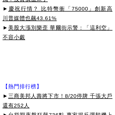
►
慶祝行情？ 比特幣衝「75000」創新高
川普媒體也飆43.61%
►
美股大漲別樂歪 華爾街示警：「這利空」
不容小覷
【熱門排行榜】
►
三商美邦人壽將下市！8/20停牌 千張大戶
還有252人
►
台指期夜盤狂飆736點 專家揭反彈契機上