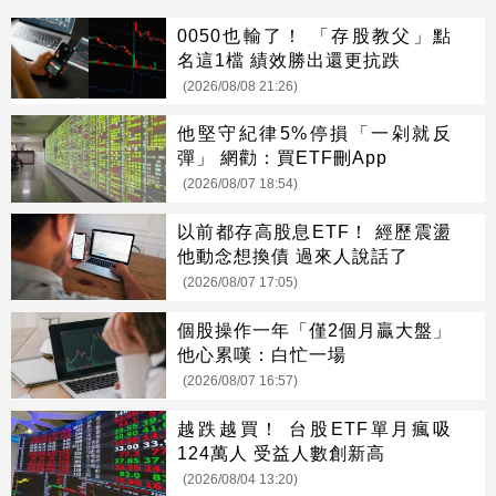
0050也輸了！ 「存股教父」點
名這1檔 績效勝出還更抗跌
(2026/08/08 21:26)
他堅守紀律5%停損「一剁就反
彈」 網勸：買ETF刪App
(2026/08/07 18:54)
以前都存高股息ETF！ 經歷震盪
他動念想換債 過來人說話了
(2026/08/07 17:05)
個股操作一年「僅2個月贏大盤」
他心累嘆：白忙一場
(2026/08/07 16:57)
越跌越買！ 台股ETF單月瘋吸
124萬人 受益人數創新高
(2026/08/04 13:20)