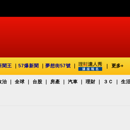
新聞王
57爆新聞
夢想街57號
更多+
政治
全球
台股
房產
汽車
理財
３Ｃ
生