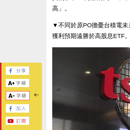
高」。
▼不同於原PO擔憂台積電
獲利預期遠勝於高股息ETF