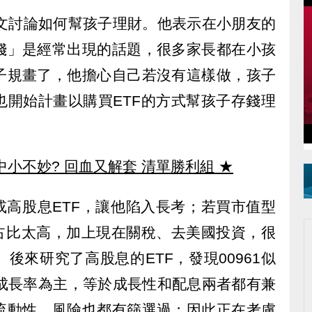
1發文討論如何幫孩子理財。他表示在小朋友的
錢」是經常出現的話題，很多家長都在小孩
子規畫了，他擔心自己若沒有這樣做，孩子
也開始計畫以購買ETF的方式幫孩子存錢理
中小不妙? 回血又解套 清單勝利組
★
或高股息ETF，讓他陷入長考；若買市值型
的占比太高，加上現在關稅、去美國投資，很
後來研究了高股息的ETF，發現00961似
E成長率為主，等於成長性和配息兩者都有兼
流動性、風險也都有篩選過；因此正在考慮