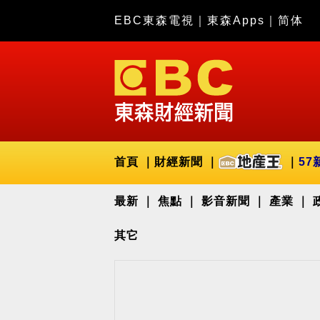
EBC東森電視
｜
東森Apps
｜
简体
首頁
財經新聞
57
最新
焦點
影音新聞
產業
其它