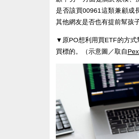
是否該買00961這類兼顧
其他網友是否也有提前幫孩
▼原PO想利用買ETF的方
買標的。（示意圖／取自
Pex