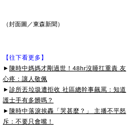
（封面圖／東森新聞）
【往下看更多】
►
陳時中媽媽才剛過世！48hr沒睡扛重責 友
心疼：讓人敬佩
►
診所丟垃圾遭拒收 社區總幹事飆罵：知道
護士手有多髒嗎？
►
陳時中落淚挨轟「哭甚麼？」 主播不平怒
斥：不要只會嘴！