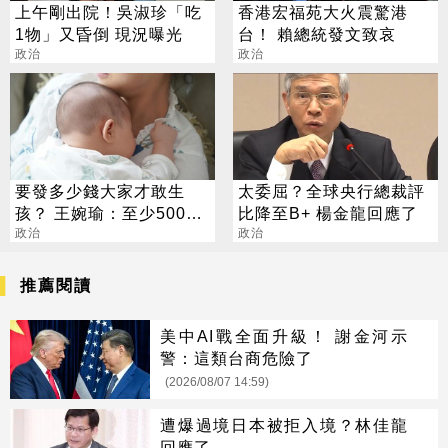
上午剛出院！吳淑珍「吃
香港宏福苑大火震驚港
1物」又昏倒 現況曝光
台！ 賴總統發文致哀
政治
政治
要發多少錢大家才敢生
太委屈？全球央行總裁評
孩？ 王婉瑜：至少500萬
比降至B+ 楊金龍回應了
才有感
政治
政治
推薦閱讀
美中AI戰全面升級！ 謝金河示
警：這類台商危險了
(2026/08/07 14:59)
遭爆過境日本被拒入境？林佳龍
回應了