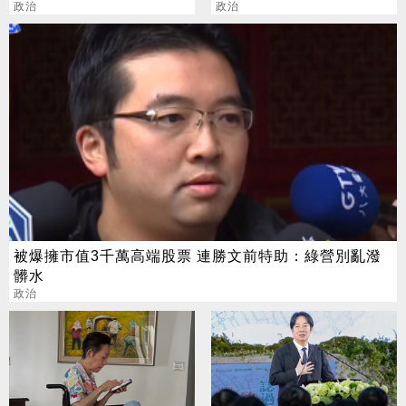
縣府：公款法用
政治
的是自己人
政治
被爆擁市值3千萬高端股票 連勝文前特助：綠營別亂潑
髒水
政治