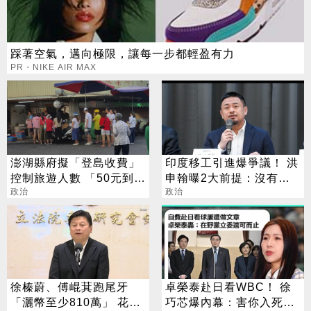
踩著空氣，邁向極限，讓每一步都輕盈有力
PR・NIKE AIR MAX
澎湖縣府擬「登島收費」
印度移工引進爆爭議！ 洪
控制旅遊人數 「50元到
申翰曝2大前提：沒有時
100元」最快111年上路
政治
間表
政治
徐榛蔚、傅崐萁跑尾牙
卓榮泰赴日看WBC！ 徐
「灑幣至少810萬」 花蓮
巧芯爆內幕：害你入死局