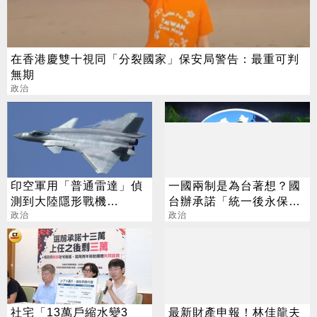
在香港慶雙十視同「分裂國家」保安局警告：最重可判
無期
政治
印空軍用「普通雷達」偵
一國兩制是為台著想？國
測到大陸隱形戰機
台辦承諾「統一後永保太
殲-20？軍事專家回應了
政治
平」
政治
社宅「13萬戶縮水變3
最新財產申報！林佳龍夫