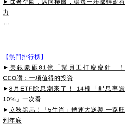
►踩著空氣，邁向極限，讓每一步都輕盈有
力
PR
【熱門排行榜】
►
美銀豪砸81億「幫員工打瘦瘦針」！
CEO讚：一項值得的投資
►
8月ETF除息潮來了！ 14檔「配息率逾
10%」一次看
►
立秋黑馬！「5生肖」轉運大逆襲 一路旺
到年底