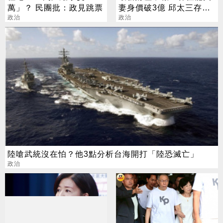
萬」？ 民團批：政見跳票
妻身價破3億 邱太三存款
政治
近6千萬
政治
陸嗆武統沒在怕？他3點分析台海開打「陸恐滅亡」
政治