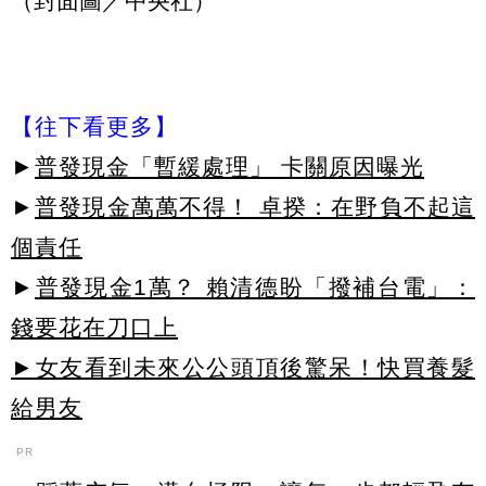
（封面圖／中央社）
【往下看更多】
►
普發現金「暫緩處理」 卡關原因曝光
►
普發現金萬萬不得！ 卓揆：在野負不起這
個責任
►
普發現金1萬？ 賴清德盼「撥補台電」：
錢要花在刀口上
►女友看到未來公公頭頂後驚呆！快買養髮
給男友
PR