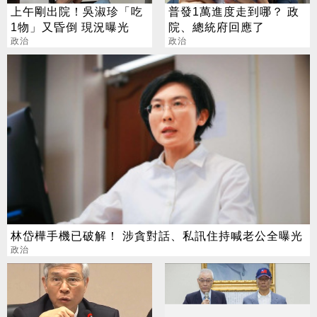
上午剛出院！吳淑珍「吃
普發1萬進度走到哪？ 政
1物」又昏倒 現況曝光
院、總統府回應了
政治
政治
林岱樺手機已破解！ 涉貪對話、私訊住持喊老公全曝光
政治