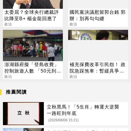
太委屈？全球央行總裁評
國民黨決議慰留郭台銘 郭
比降至B+ 楊金龍回應了
辦：別再勾勾纏
政治
政治
澎湖縣府擬「登島收費」
補充保費改革引民怨！ 政
控制旅遊人數 「50元到
院急踩煞車：暫緩具爭議
100元」最快111年上路
政治
方案
政治
推薦閱讀
立秋黑馬！「5生肖」轉運大逆襲
一路旺到年底
(2026/08/06 15:21)