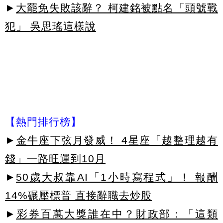
►
大罷免失敗該辭？ 柯建銘被點名「頭號戰
犯」 吳思瑤這樣說
【熱門排行榜】
►
金牛座下弦月發威！ 4星座「越整理越有
錢」一路旺運到10月
►
50歲大叔靠AI「1小時寫程式」！ 報酬
14%碾壓標普 直接辭職去炒股
►
彩券百萬大獎誰在中？財政部：「這類