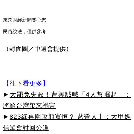
東森財經新聞關心您
民俗說法，僅供參考
（封面圖／中選會提供）
【往下看更多】
►
大罷免失敗！曹興誠喊「4人幫崛起」：
將給台灣帶來禍害
►
823綠再圍攻顏寬恒？ 藍營人士：大甲媽
信眾會討回公道