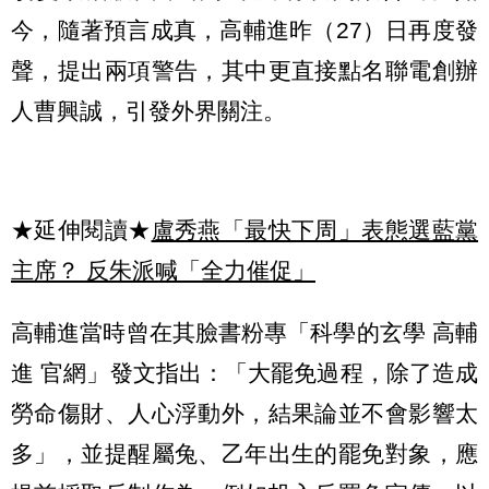
今，隨著預言成真，高輔進昨（27）日再度發
聲，提出兩項警告，其中更直接點名聯電創辦
人曹興誠，引發外界關注。
★延伸閱讀★
盧秀燕「最快下周」表態選藍黨
主席？ 反朱派喊「全力催促」
高輔進當時曾在其臉書粉專「科學的玄學 高輔
進 官網」發文指出：「大罷免過程，除了造成
勞命傷財、人心浮動外，結果論並不會影響太
多」，並提醒屬兔、乙年出生的罷免對象，應