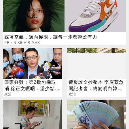
踩著空氣，邁向極限，讓每一步都輕盈有力
PR・NIKE AIR MAX
回家好難！第2批包機取
遭爆論文抄整本 李眉蓁急
消 徐正文哽咽：望少點政
開記者會：終於明白韓市
治
政治
長心情
政治