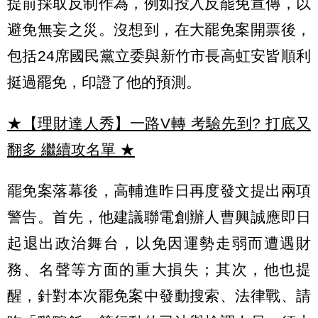
提前採取反制作為，例如投入反罷免宣傳，以
避免無妄之災。沒想到，在大罷免案開票後，
包括24席國民黨立委與新竹市長高虹安皆順利
挺過罷免，印證了他的預測。
★【理財達人秀】一路V轉 考驗先到? 打底又
翻多 繼續攻名單
★
罷免案落幕後，高輔進昨日再度發文提出兩項
警告。首先，他建議聯電創辦人曹興誠應即日
起退出政治舞台，以免因運勢走弱而遭遇財
務、名聲等方面的重大損失；其次，他也提
醒，針對本次罷免案中發動搜索、法律戰、請