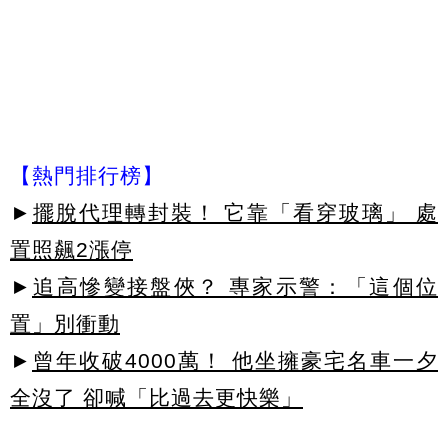
【熱門排行榜】
►
擺脫代理轉封裝！ 它靠「看穿玻璃」 處
置照飆2漲停
►
追高慘變接盤俠？ 專家示警：「這個位
置」別衝動
►
曾年收破4000萬！ 他坐擁豪宅名車一夕
全沒了 卻喊「比過去更快樂」