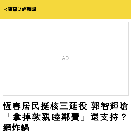
＜東森財經新聞
恆春居民挺核三延役 郭智輝嗆
「拿掉敦親睦鄰費」還支持？
網炸鍋