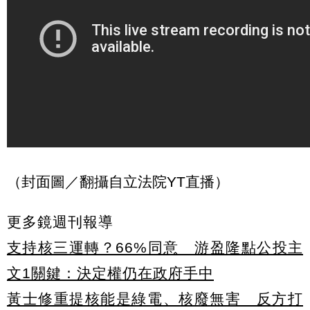
（封面圖／翻攝自立法院YT直播）
更多鏡週刊報導
支持核三運轉？66%同意 游盈隆點公投主
文1關鍵：決定權仍在政府手中
黃士修重提核能是綠電、核廢無害 反方打