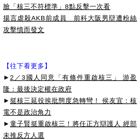
臉「核三不符標準」8點反擊一次看
揚言虐殺AKB前成員 前科大阪男辯遭粉絲
攻擊憤而發文
【往下看更多】
►
2／3國人同意「有條件重啟核三」 游盈
隆：最後決定權在政府
►
挺核三延役挨批態度急轉彎！ 侯友宜：核
電不是政治角力
►
童子賢挺重啟核三！將任正方辯護人 經部
未推反方人選