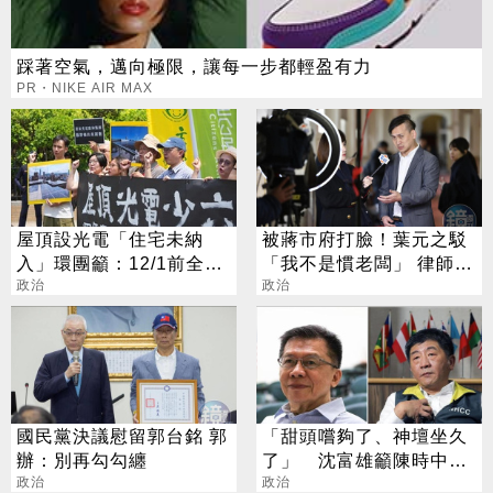
踩著空氣，邁向極限，讓每一步都輕盈有力
PR・NIKE AIR MAX
屋頂設光電「住宅未納
被蔣市府打臉！葉元之駁
入」環團籲：12/1前全面
「我不是慣老闆」 律師秀
實施
政治
2度違法記錄
政治
國民黨決議慰留郭台銘 郭
「甜頭嚐夠了、神壇坐久
辦：別再勾勾纏
了」 沈富雄籲陳時中想
政治
好解封部署
政治