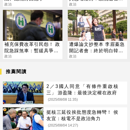
政治
議
政治
補充保費改革引民怨！ 政
遭爆論文抄整本 李眉蓁急
院急踩煞車：暫緩具爭議
開記者會：終於明白韓市
方案
政治
長心情
政治
推薦閱讀
2／3國人同意「有條件重啟核
三」 游盈隆：最後決定權在政府
(2025/08/08 11:35)
挺核三延役挨批態度急轉彎！ 侯
友宜：核電不是政治角力
(2025/08/04 14:27)