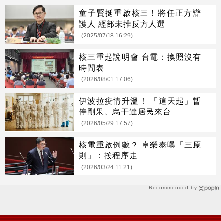
童子賢挺重啟核三！將任正方辯
護人 經部未推反方人選
(2025/07/18 16:29)
核三重起說明會 台電：換照沒有
時間表
(2026/08/01 17:06)
伊波拉疫情升溫！ 「這天起」暫
停剛果、烏干達居民來台
(2026/05/29 17:57)
核電重啟倒數？ 卓榮泰曝「三原
則」：按程序走
(2026/03/24 11:21)
Recommended by