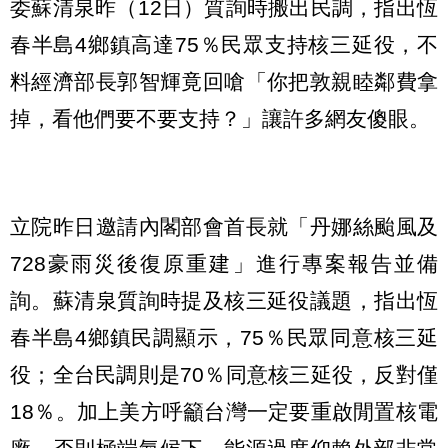
委蘇清泉昨（12日）質詢時搬出民調，指出恆
春半島4鄉鎮高達75％民眾支持核三延役，不
料經濟部長郭智輝竟回嗆「你把敦親睦鄰費拿
掉，看他們要不要支持？」讓許多網友傻眼。
立院昨日邀請內閣部會首長就「丹娜絲颱風及
728豪雨災後復原重建」進行專案報告並備
詢。蘇清泉質詢時提及核三延役議題，指出恆
春半島4鄉鎮民調顯示，75％民眾同意核三延
役；全台民調則是70％同意核三延役，反對僅
18％。加上美方呼籲台灣一定要重啟閒置核電