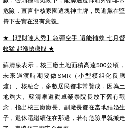
廠，否則極端氣候下，能源過度仰賴外部非常
危險，直言非核家園這塊神主牌，民進黨在堅
持下去實在沒有意義。
★【理財達人秀】急彈空手 還能補救 七月營
收猛 起漲搶賺股
★
蘇清泉表示，核三廠土地面積高達500公頃，
未來過渡時期要做SMR（小型模組化反應
爐）、核融合，多數居民都非常贊成，因為土
地夠大。蘇清泉還勸卓榮泰院長放下舊有觀
念，指出核三廠廠長、副廠長都在當地結婚生
子，退休還繼續住在那邊，若有危險早就搬走