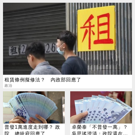
租賃條例擬修法？ 內政部回應了
政治
普發1萬進度走到哪？ 政
卓榮泰「不普發一萬」？
院、總統府回應了
吳思瑤澄清：政院還在研