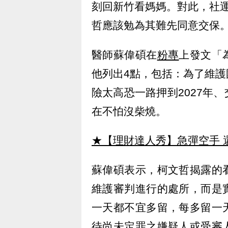
刻回新竹看媽媽。對此，社
哲應該勉為其難先同意交保
醫師蘇偉碩在
粉專
上發文「
他列出4點，包括：為了維
險太高恐一路押到2027年
在不怕沒柴燒。
★【理財達人秀】急彈空手 
蘇偉碩表示，柯文哲揭露的
維護審判進行的處所，而是
一天都不宜多留，每多留一
待尚未定罪之嫌疑人或受審