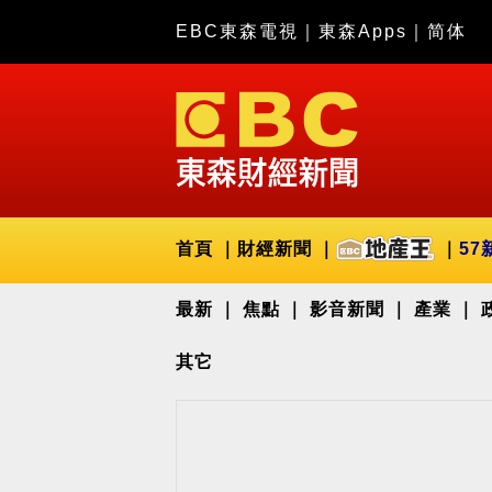
EBC東森電視
｜
東森Apps
｜
简体
首頁
財經新聞
57
最新
焦點
影音新聞
產業
其它