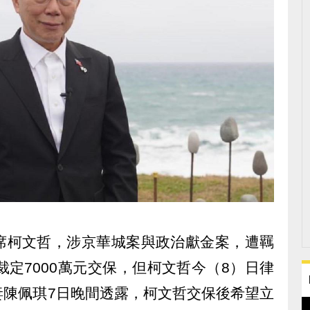
席柯文哲，涉京華城案與政治獻金案，遭羈
裁定7000萬元交保，但柯文哲今（8）日律
妻陳佩琪7日晚間透露，柯文哲交保後希望立