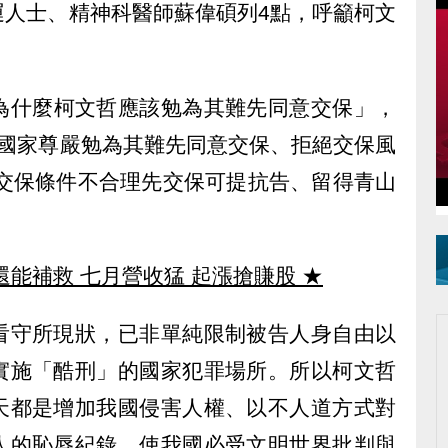
運人士、精神科醫師蘇偉碩列4點，呼籲柯文
。
為什麼柯文哲應該勉為其難先同意交保」，
護國家尊嚴勉為其難先同意交保、拒絕交保風
、交保條件不合理先交保可提抗告、留得青山
還能補救 七月營收猛 起漲搶賺股
★
看守所現狀，已非單純限制被告人身自由以
實施「酷刑」的國家犯罪場所。所以柯文哲
天都是增加我國侵害人權、以不人道方式對
人的恥辱紀錄，使我國必受文明世界批判與