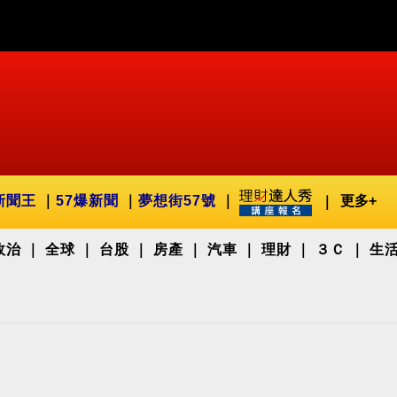
新聞王
57爆新聞
夢想街57號
更多+
政治
全球
台股
房產
汽車
理財
３Ｃ
生