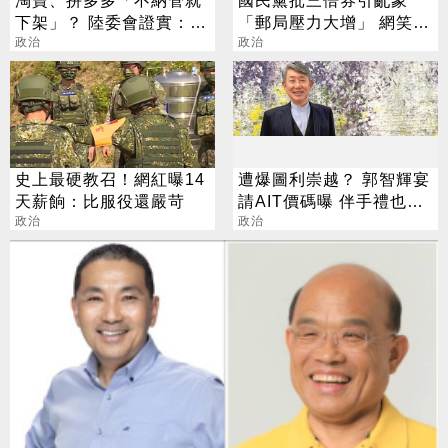
淘寶、拼多多「不納管就
國民黨批三倍券引亂象
下架」？ 陸委會證實：救
「郵局壓力大增」 網笑：
豬瘟破口
政治
嫌麻煩不要領
政治
史上最硬教召！網紅曝14
遭爆圖利崇越？ 郭智輝宴
天薪餉：比服役還嚴苛
請AIT價碼曝 伴手禮也給
政治
老東家賺
政治