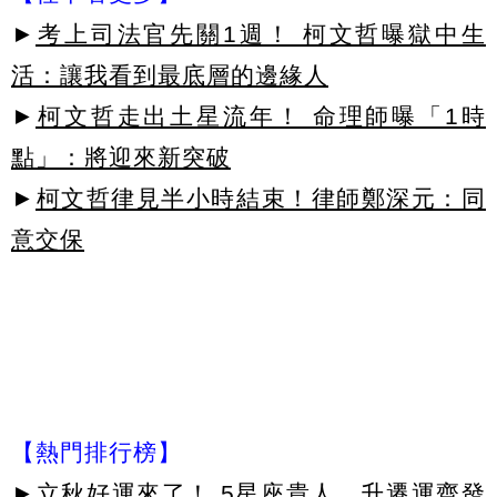
►
考上司法官先關1週！ 柯文哲曝獄中生
活：讓我看到最底層的邊緣人
►
柯文哲走出土星流年！ 命理師曝「1時
點」：將迎來新突破
►
柯文哲律見半小時結束！律師鄭深元：同
意交保
【熱門排行榜】
►
立秋好運來了！ 5星座貴人、升遷運齊發