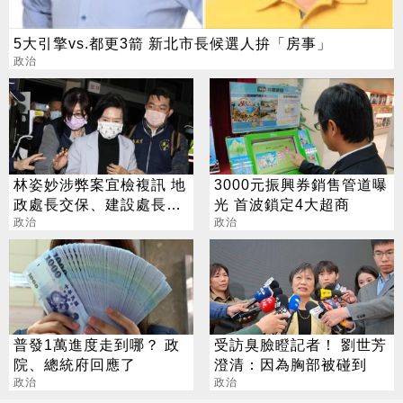
5大引擎vs.都更3箭 新北市長候選人拚「房事」
政治
林姿妙涉弊案宜檢複訊 地
3000元振興券銷售管道曝
政處長交保、建設處長聲
光 首波鎖定4大超商
押
政治
政治
普發1萬進度走到哪？ 政
受訪臭臉瞪記者！ 劉世芳
院、總統府回應了
澄清：因為胸部被碰到
政治
政治