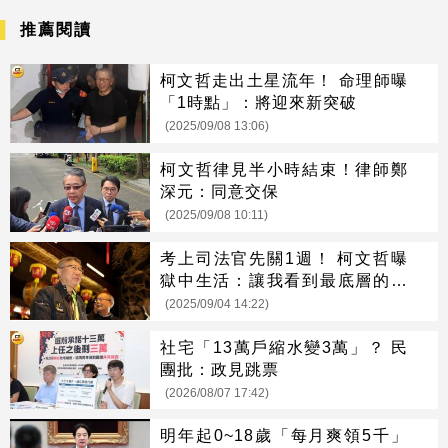
推薦閱讀
柯文哲走出土星流年！ 命理師曝
「1時點」：將迎來新突破
(2025/09/08 13:06)
柯文哲律見半小時結束！律師鄭
深元：同意交保
(2025/09/08 10:11)
考上司法官先關1週！ 柯文哲曝
獄中生活：讓我看到最底層的邊
緣人
(2025/09/04 14:22)
社宅「13萬戶縮水變3萬」？ 民
團批：政見跳票
(2026/08/07 17:42)
明年起0~18歲「每月爽領5千」