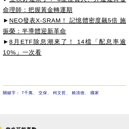
命理師：把握黃金轉運期
►
NEO發表X-SRAM！ 記憶體密度飆5倍 施
振榮：半導體迎新革命
►
8月ETF除息潮來了！ 14檔「配息率逾
10%」一次看
關鍵字：
7千萬
、
交保
、
柯文哲
、
賴清德
、
國家