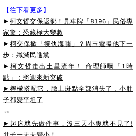
【往下看更多】
►
柯文哲交保返鄉！見車牌「8196」民俗專
家驚：恐藏極大變數
►
柯交保掀「復仇海嘯」？周玉蔻曝他下一
步：殲滅民進黨
►
柯文哲走出土星流年！ 命理師曝「1時
點」：將迎來新突破
►檸檬搭配它，臉上斑點全部消失了，小肚
子都變平坦了
PR
►起床就先做件事，沒三天小腹就不見了!
肚子一天天變小！