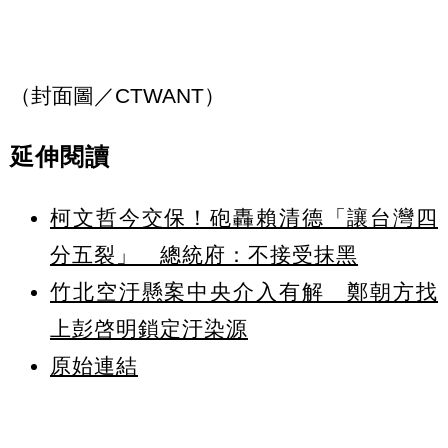
（封面圖／CTWANT）
延伸閱讀
柯文哲今交保！砲轟賴清德「讓台灣四
分五裂」 總統府：不接受抹黑
竹北空汙懸案中央介入有解 鄭朝方找
上彭啓明鎖定汙染源
原始連結