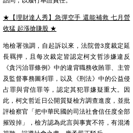
詰問，以履行舉證責任。
★【理財達人秀】急彈空手 還能補救 七月營
收猛 起漲搶賺股
★
地檢署強調，自起訴以來，法院曾3度裁定延
長羈押，且每次裁定皆認定柯文哲涉嫌違反
《貪污治罪條例》中的違背職務收賄罪、主管
及監督事務圖利罪，以及《刑法》中的公益侵
占罪與背信罪等，認定其犯罪嫌疑重大。因
此，柯文哲近日公開質疑檢方調查進度，並批
評檢察官「把中華民國的司法社會信任度全部
摧毀掉」，檢方認為此言與事實不符，有混淆