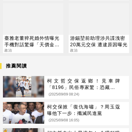
臺雅老董猝死婚外情曝光
游錫堃前助理涉共諜洩密
手機對話驚爆「天價金援
20萬元交保 遭逮原因曝光
小三」
政治
政治
推薦閱讀
柯文哲交保返鄉！見車牌
「8196」民俗專家驚：恐藏極大
變數
(2025/09/09 08:24)
柯交保掀「復仇海嘯」？周玉蔻
曝他下一步：殲滅民進黨
(2025/09/08 16:05)