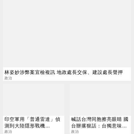
林姿妙涉弊案宜檢複訊 地政處長交保、建設處長聲押
政治
印空軍用「普通雷達」偵
喊話台灣同胞擦亮眼睛 國
測到大陸隱形戰機
台辦撂狠話：台獨意味災
殲-20？軍事專家回應了
政治
難降臨
政治