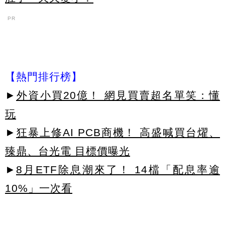
PR
【熱門排行榜】
►
外資小買20億！ 網見買賣超名單笑：懂
玩
►
狂暴上修AI PCB商機！ 高盛喊買台燿、
臻鼎、台光電 目標價曝光
►
8月ETF除息潮來了！ 14檔「配息率逾
10%」一次看