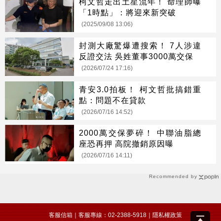
柯文哲走出土星流年！ 命理師曝
「1時點」：將迎來新突破
(2025/09/08 13:06)
封測大廠驚爆遭搜索！ 7人涉違
反證交法 吳姓董事3000萬交保
(2026/07/24 17:16)
青安3.0拍板！ 柯文哲批搞錯重
點：問題不在貸款
(2026/07/16 14:52)
2000萬交保夢碎！ 中聯油脂總
座恐再押 高院撤銷原因曝
(2026/07/16 14:11)
Recommended by
客服信箱
｜客服專線：02-2388-5918｜
隱私權政策