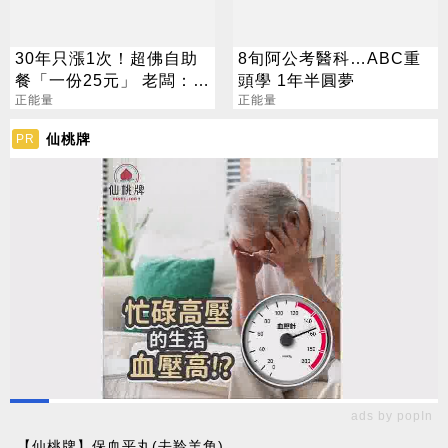
30年只漲1次！超佛自助
8旬阿公考醫科…ABC重
餐「一份25元」 老闆：讓
頭學 1年半圓夢
低收入者有飯吃
正能量
正能量
仙桃牌
PR
ads by popIn
【仙桃牌】保血平丸(去羚羊角)