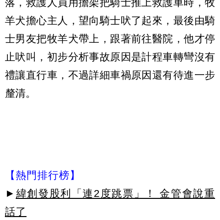
落，救護人員用擔架把騎士推上救護車時，牧
羊犬擔心主人，望向騎士吠了起來，最後由騎
士男友把牧羊犬帶上，跟著前往醫院，他才停
止吠叫，初步分析事故原因是計程車轉彎沒有
禮讓直行車，不過詳細車禍原因還有待進一步
釐清。
【熱門排行榜】
►
緯創發股利「連2度跳票」！ 金管會說重
話了