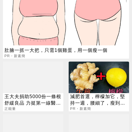
肚腩一抓一大把，只需1個雞蛋，用一個瘦一個
PR・新素簡
王大夫捐助5000份一條根
減肥首選，檸檬加它，堅
舒緩良品 力挺第一線醫護
持一週，腰細了，瘦到你
人員
正能量
懷疑人生
PR・新素簡