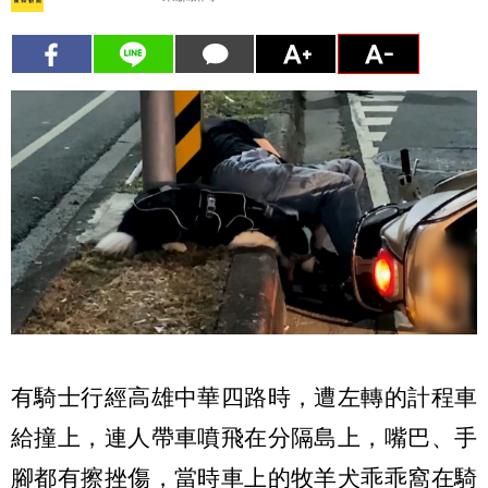
有騎士行經高雄中華四路時，遭左轉的計程車
給撞上，連人帶車噴飛在分隔島上，嘴巴、手
腳都有擦挫傷，當時車上的牧羊犬乖乖窩在騎