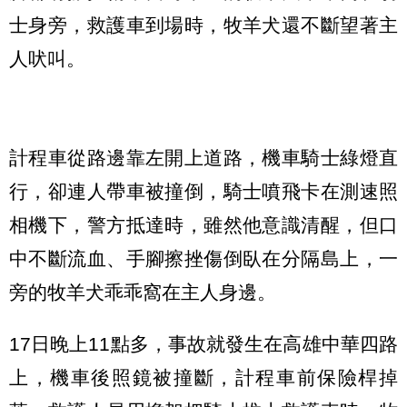
士身旁，救護車到場時，牧羊犬還不斷望著主
人吠叫。
計程車從路邊靠左開上道路，機車騎士綠燈直
行，卻連人帶車被撞倒，騎士噴飛卡在測速照
相機下，警方抵達時，雖然他意識清醒，但口
中不斷流血、手腳擦挫傷倒臥在分隔島上，一
旁的牧羊犬乖乖窩在主人身邊。
17日晚上11點多，事故就發生在高雄中華四路
上，機車後照鏡被撞斷，計程車前保險桿掉