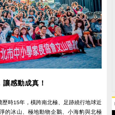
，讓感動成真！
蘭歷時15年，橫跨南北極、足跡繞行地球近
淨的冰山、極地動物企鵝、小海豹與北極