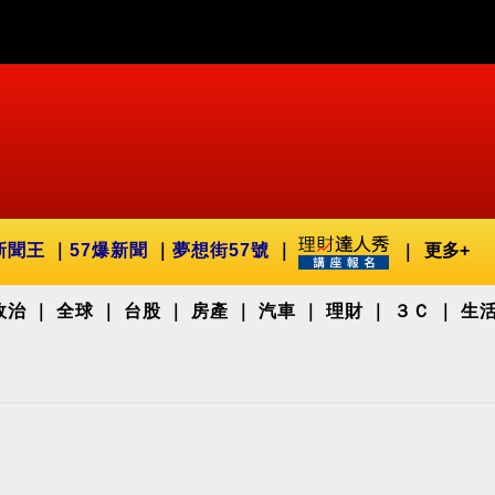
新聞王
57爆新聞
夢想街57號
更多+
政治
全球
台股
房產
汽車
理財
３Ｃ
生