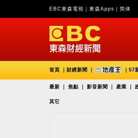
EBC東森電視
｜
東森Apps
｜
简体
首頁
財經新聞
57
最新
焦點
影音新聞
產業
其它