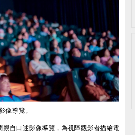
影像導覽。
蘭親自口述影像導覽，為視障觀影者描繪電