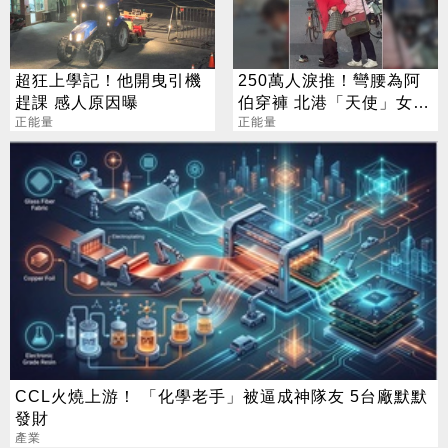
超狂上學記！他開曳引機
250萬人淚推！彎腰為阿
趕課 感人原因曝
伯穿褲 北港「天使」女高
正能量
中生爆紅
正能量
CCL火燒上游！ 「化學老手」被逼成神隊友 5台廠默默
發財
產業