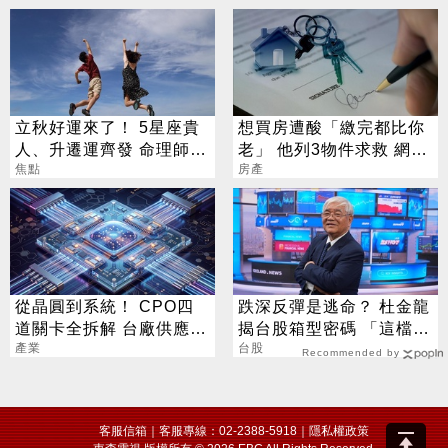
立秋好運來了！ 5星座貴
想買房遭酸「繳完都比你
人、升遷運齊發 命理師：
老」 他列3物件求救 網嚇
把握黃金轉運期
焦點
退：全是坑
房產
從晶圓到系統！ CPO四
跌深反彈是逃命？ 杜金龍
道關卡全拆解 台廠供應鏈
揭台股箱型密碼 「這檔」
陣容曝光
產業
手腳要快
台股
Recommended by
客服信箱
｜客服專線：02-2388-5918｜
隱私權政策