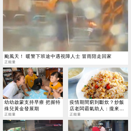
颱風天！ 暖警下班途中遇視障人士 冒雨陪走回家
正能量
幼幼啟蒙支持早療 把握特
疫情期間窮到斷炊？炒飯
殊兒黃金發展期
店老闆霸氣助人：攏來我
正能量
請
正能量