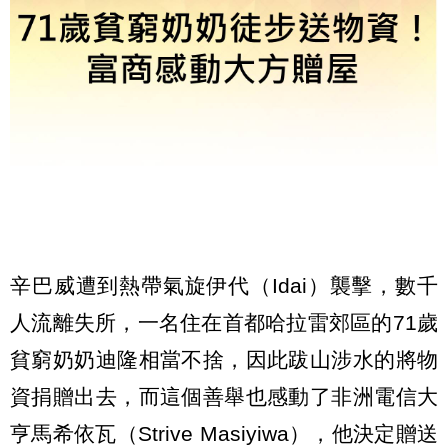
辛巴威遭到熱帶氣旋伊代（Idai）襲擊，數千
人流離失所，一名住在首都哈拉雷郊區的71歲
貧窮奶奶迪隆相當不捨，因此跋山涉水的將物
資捐贈出去，而這個善舉也感動了非洲電信大
亨馬希依瓦（Strive Masiyiwa），他決定贈送