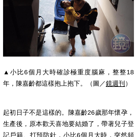
▲小比6個月大時確診極重度腦麻，整整18
年，陳嘉齡都這樣抱上抱下。（圖／
鏡週刊
）
起初日子不是這樣的。陳嘉齡26歲那年懷孕，
生產後，原本歡天喜地要結婚了，帶著兒子登
記戶籍、打預防針，小比6個月大時，突然頻