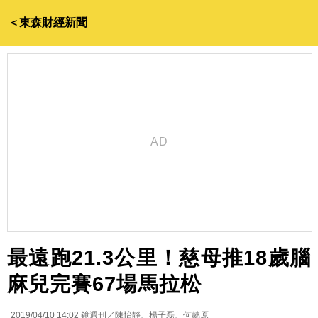
＜東森財經新聞
最遠跑21.3公里！慈母推18歲腦
麻兒完賽67場馬拉松
2019/04/10 14:02
鏡週刊／陳怡靜、楊子磊、何懿原