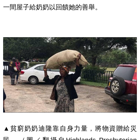
一間屋子給奶奶以回饋她的善舉。
▲貧窮奶奶迪隆靠自身力量，將物資贈給災
民。（圖／翻攝自
Highlands Presbyterian