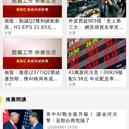
個股：勤誠Q2獲利續創新
外資買超903億「史上第
高，H1 EPS 21.83元，
三大」 網見掃貨名單笑：
惟7月業績低於預期，今
台股
不懂在幹嘛
台股
股價跌停
個股：微星(2377)Q2業績
43萬股民注意！00929擬
遜預期，惟AI佈局有成股
配0.38元 年化配息率
價震盪走多，週一大拉尾
台股
16.5%
台股
盤
推薦閱讀
美中AI戰全面升級！ 謝金河示
警：這類台商危險了
(2026/08/07 14:59)