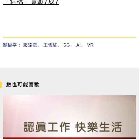
「這檔」貢獻7成7
關鍵字：
宏達電
、
王雪紅
、
5G
、
AI
、
VR
您也可能喜歡