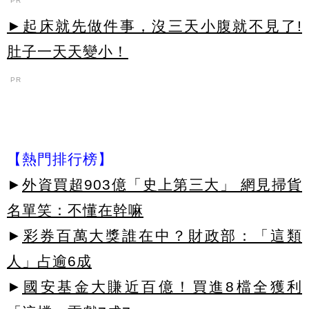
PR
►起床就先做件事，沒三天小腹就不見了!
肚子一天天變小！
PR
【熱門排行榜】
►
外資買超903億「史上第三大」 網見掃貨
名單笑：不懂在幹嘛
►
彩券百萬大獎誰在中？財政部：「這類
人」占逾6成
►
國安基金大賺近百億！買進8檔全獲利