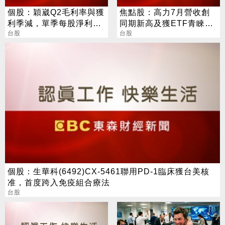
個股：穎崴Q2毛利率與獲
焦點股：高力7月營收創
利季減，單季每股淨利
同期新高及獲ETF青睞，
18.7元，Q3有新產能估業
台股
盤中股價亮燈突破半年線
台股
績續強
壓力
個股：生華科(6492)CX-5461聯用PD-1臨床獲台美核
准，首度跨入免疫組合療法
台股