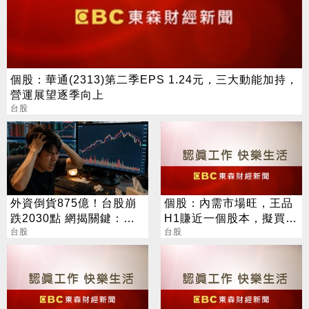
個股：華通(2313)第二季EPS 1.24元，三大動能加持，
營運展望逐季向上
台股
外資倒貨875億！台股崩
個股：內需市場旺，王品
跌2030點 網揭關鍵：沒
H1賺近一個股本，擬買回
人接
台股
1500張庫藏股，股價漲逾
台股
6%