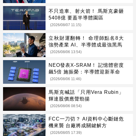
不只造車、射火箭！ 馬斯克豪砸
5408億 要蓋半導體園區
(2026/08/07 11:15)
立秋財運翻轉！ 命理師點名8大
強勢產業 AI、半導體成最強黑馬
(2026/08/06 13:54)
NEO發表X-SRAM！ 記憶體密度
飆5倍 施振榮：半導體迎新革命
(2026/08/06 11:46)
馬斯克喊話「只用Vera Rubin」
輝達股價應聲勁揚
(2026/08/06 08:54)
FCC一刀切？ AI資料中心斷鏈危
機來襲 台廠將成關鍵解方
(2026/08/05 17:39)