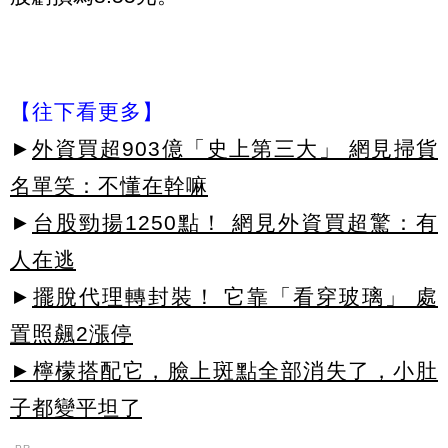
【往下看更多】
►
外資買超903億「史上第三大」 網見掃貨
名單笑：不懂在幹嘛
►
台股勁揚1250點！ 網見外資買超驚：有
人在逃
►
擺脫代理轉封裝！ 它靠「看穿玻璃」 處
置照飆2漲停
►檸檬搭配它，臉上斑點全部消失了，小肚
子都變平坦了