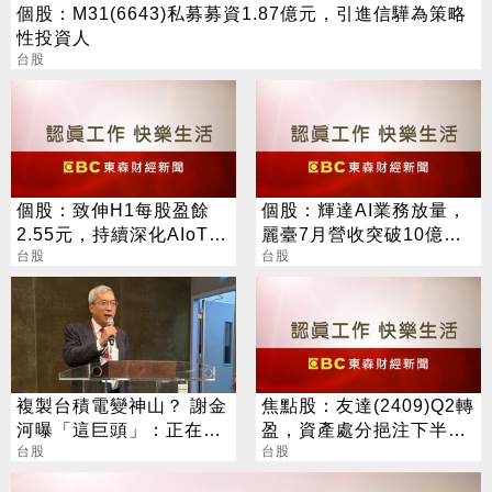
個股：M31(6643)私募募資1.87億元，引進信驊為策略
性投資人
台股
個股：致伸H1每股盈餘
個股：輝達AI業務放量，
2.55元，持續深化AIoT、
麗臺7月營收突破10億大
AI智慧監控、機器人與車
台股
關，續創新高，Q3動能超
台股
用佈局
強
複製台積電變神山？ 謝金
焦點股：友達(2409)Q2轉
河曝「這巨頭」：正在轉
盈，資產處分挹注下半年
大人
台股
獲利動能，股價強勢突破
台股
季線