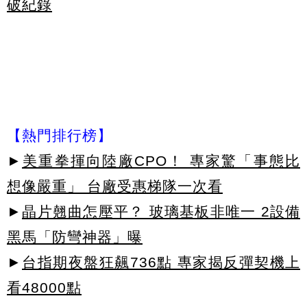
破紀錄
【熱門排行榜】
►
美重拳揮向陸廠CPO！ 專家驚「事態比
想像嚴重」 台廠受惠梯隊一次看
►
晶片翹曲怎壓平？ 玻璃基板非唯一 2設備
黑馬「防彎神器」曝
►
台指期夜盤狂飆736點 專家揭反彈契機上
看48000點