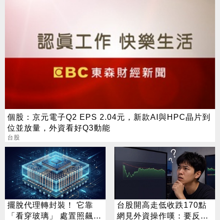
個股：京元電子Q2 EPS 2.04元，新款AI與HPC晶片到
位並放量，外資看好Q3動能
台股
擺脫代理轉封裝！ 它靠
台股開高走低收跌170點
「看穿玻璃」 處置照飆2
網見外資操作嘆：要反轉