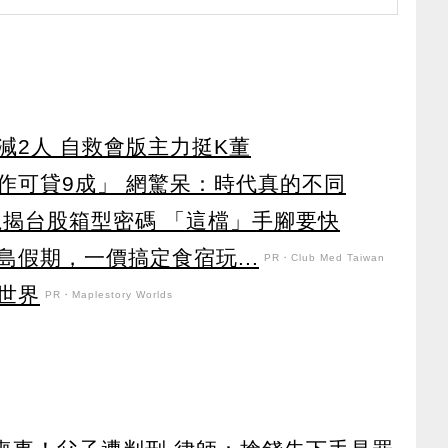
減2人 自救會版主力挺K董
作可貸9成」 網驚呆：時代真的不同
龍揭台股箱型密碼 「這檔」手腳要快
假期，一價搞定食宿玩...
PR・Club Med Taiwan
世界
PR・Maplestory Worlds