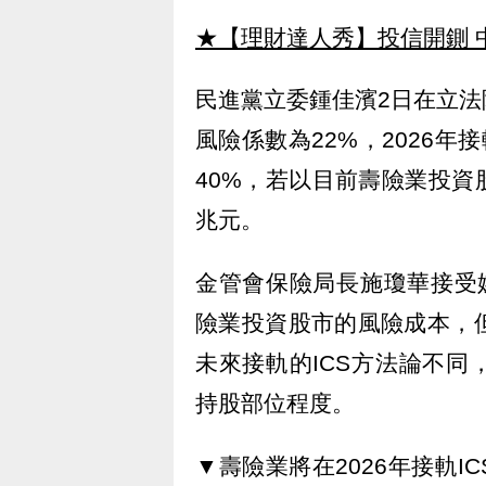
★【理財達人秀】投信開鍘 
民進黨立委鍾佳濱2日在立
風險係數為22%，2026年
40%，若以目前壽險業投
兆元。
金管會保險局長施瓊華接受
險業投資股市的風險成本，
未來接軌的ICS方法論不
持股部位程度。
▼壽險業將在2026年接軌