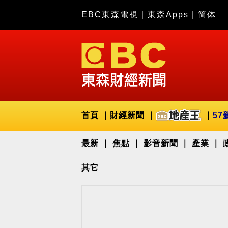
EBC東森電視
｜
東森Apps
｜
简体
首頁
財經新聞
57
最新
焦點
影音新聞
產業
其它