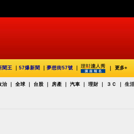
新聞王
57爆新聞
夢想街57號
更多+
政治
全球
台股
房產
汽車
理財
３Ｃ
生