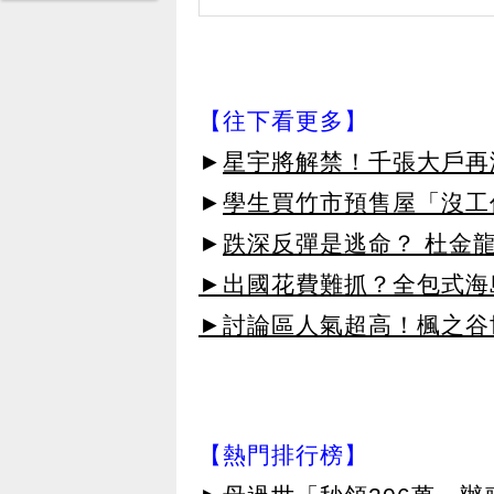
【往下看更多】
►
星宇將解禁！千張大戶再
►
學生買竹市預售屋「沒工
►
跌深反彈是逃命？ 杜金
►出國花費難抓？全包式海島
►討論區人氣超高！楓之谷
【熱門排行榜】