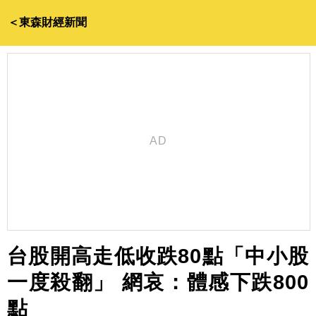
＜東森財經新聞
台股開高走低收跌80點「中小股
一度殺翻」 網哀：體感下跌800
點