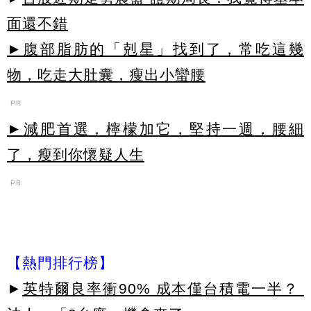
面還不錯
►腹部脂肪的「剋星」找到了，常吃這幾
物，吃走大肚囊，瘦出小蠻腰
PR
►減肥首選，檸檬加它，堅持一週，腰細
了，瘦到你懷疑人生
PR
【熱門排行榜】
►
英特爾良率衝90% 成本僅台積電一半？