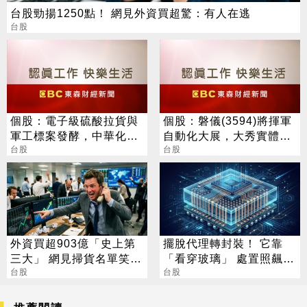
台股勁揚1250點！ 網見外資買超驚：有人在逃
台股
個股：電子級硫酸拉貨與
個股：磐儀(3594)將揮軍
軍工標案發酵，中華化
自動化大展，大秀實體AI/
(1727)下半年營運衝高峰
台股
邊緣運算/機器人肌肉
台股
外資買超903億「史上第
擺脫代理轉封裝！ 它靠
三大」 網見掃貨名單笑：
「看穿玻璃」 處置照飆2
不懂在幹嘛
台股
漲停
台股