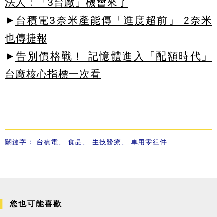
法人：「3台廠」機會來了
►
台積電3奈米產能傳「進度超前」 2奈米
也傳捷報
►
告別價格戰！ 記憶體進入「配額時代」
台廠核心指標一次看
關鍵字：
台積電
、
食品
、
生技醫療
、
車用零組件
您也可能喜歡