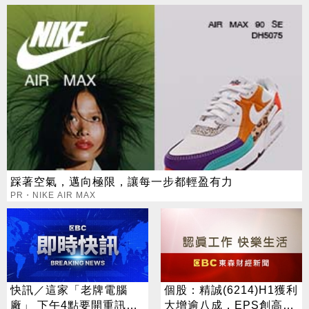
踩著空氣，邁向極限，讓每一步都輕盈有力
PR・NIKE AIR MAX
快訊／這家「老牌電腦
個股：精誠(6214)H1獲利
廠」 下午4點要開重訊記
大增逾八成，EPS創高達