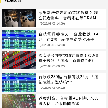
推薦閱讀
蘋果新機發表前的荒謬危機？ 獨
立記者爆料：台積電在等DRAM
(2026/08/06 14:09)
台積電尾盤挨刀！台股收跌214
點「這2檔」記憶體逆勢收漲停
(2026/08/06 14:03)
國安基金護盤大賺近百億！買進8
檔全獲利 「這檔」貢獻逾7成7
(2026/08/06 09:22)
台股跌239點 台積電跌25元 「這
記憶體」逆勢噴5%
(2026/08/06 09:12)
道瓊創高、台積電ADR跌0.76%
法人估：台股區間震盪