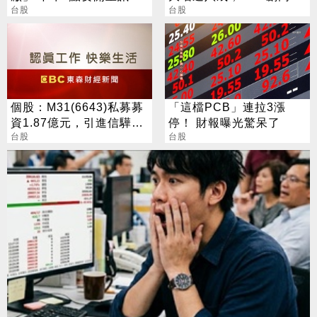
者會
台股
6.15元，H2強攻AI與全球
台股
IT服務
個股：M31(6643)私募募
「這檔PCB」連拉3漲
資1.87億元，引進信驊為
停！ 財報曝光驚呆了
策略性投資人
台股
台股