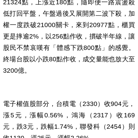
21324點，上漲近180點，隨即便一路震盪殺
低打回平盤，午盤過後又展開第二波下殺，加
權一度跌破21000關卡，來到20977點，櫃買
更是摔逾2%，以256點作收，摜破半年線，讓
股民不禁哀嘆有「體感下跌800點」的感覺。
終場台股以小跌80點作收，成交量能也放大至
3200億。
電子權值股部分，台積電（2330）收904元，
漲5元，漲幅0.56%，鴻海（2317）收169
元，跌3元，跌幅1.74%，聯發科（2454）則
收1130，漲25元，漲幅2.26%。