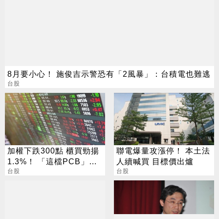
8月要小心！ 施俊吉示警恐有「2風暴」：台積電也難逃
台股
加權下跌300點 櫃買勁揚
聯電爆量攻漲停！ 本土法
1.3%！ 「這檔PCB」連3
人續喊買 目標價出爐
天漲停
台股
台股