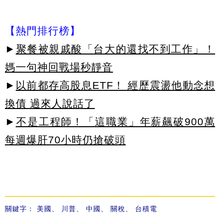
【熱門排行榜】
►
聚餐被親戚酸「台大的還找不到工作」！
媽一句神回戰場秒靜音
►
以前都存高股息ETF！ 經歷震盪他動念想
換債 過來人說話了
►
不是工程師！「這職業」年薪飆破900萬
每週爆肝70小時仍搶破頭
關鍵字：
美國
、
川普
、
中國
、
關稅
、
台積電