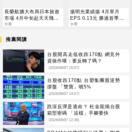
長榮航擴大布局日本旅遊
揚明光業績揚 4月單月
市場 4月中旬起天天飛北
EPS 0.13元 勝過首季整
陸
台股
季
台股
推薦閱讀
台股開高走低收跌170點 網見外
資操作嘆：要反轉了嗎？
(2026/08/07 15:57)
台股收跌170點 台塑集團股逆勢
撐盤 「雙寶」噴5%
(2026/08/07 14:07)
跌深反彈是逃命？ 杜金龍揭台股
箱型密碼 「這檔」手腳要快
(2026/08/07 12:36)