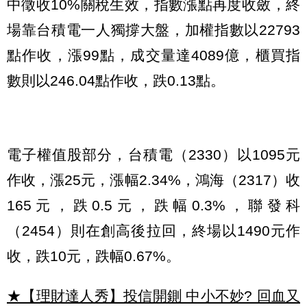
中徵收10%關稅生效，指數漲點再度收斂，終
場靠台積電一人獨撐大盤，加權指數以22793
點作收，漲99點，成交量達4089億，櫃買指
數則以246.04點作收，跌0.13點。
電子權值股部分，台積電（2330）以1095元
作收，漲25元，漲幅2.34%，鴻海（2317）收
165元，跌0.5元，跌幅0.3%，聯發科
（2454）則在創高後拉回，終場以1490元作
收，跌10元，跌幅0.67%。
★【理財達人秀】投信開鍘 中小不妙? 回血又