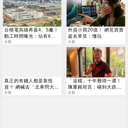
台積電高雄再蓋4、5廠！
外資小買20億！ 網見買賣
動工時間曝光：估有8千
超名單笑：懂玩
員工
台股
台股
真正的有錢人都是靠投
「這檔」十年難得一遇！
資？ 網喊去「北車問大
陳重銘坦言：碰到大跌就
師」：保證專業
台股
買進
台股