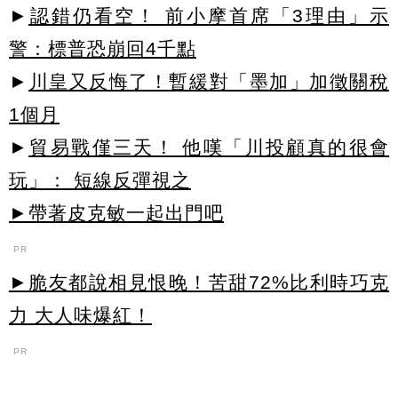
►
認錯仍看空！ 前小摩首席「3理由」示
警：標普恐崩回4千點
►
川皇又反悔了！暫緩對「墨加」加徵關稅
1個月
►
貿易戰僅三天！ 他嘆「川投顧真的很會
玩」： 短線反彈視之
►帶著皮克敏一起出門吧
PR
►脆友都說相見恨晚！苦甜72%比利時巧克
力 大人味爆紅！
PR