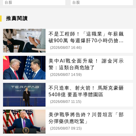
漲停
台股
台股
推薦閱讀
不是工程師！「這職業」年薪飆
破900萬 每週爆肝70小時仍搶破
頭
(2026/08/07 16:46)
美中AI戰全面升級！ 謝金河示
警：這類台商危險了
(2026/08/07 14:59)
不只造車、射火箭！ 馬斯克豪砸
5408億 要蓋半導體園區
(2026/08/07 11:15)
美伊戰爭將告終？川普坦言「部
分彈藥供應吃緊」
(2026/08/07 09:15)