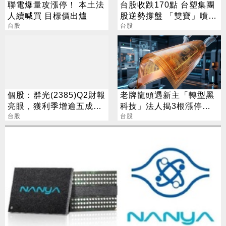
聯電爆量攻漲停！ 本土法
台股收跌170點 台塑集團
人續喊買 目標價出爐
股逆勢撐盤 「雙寶」噴
台股
5%
台股
個股：群光(2385)Q2財報
老牌龍頭遇新主「轉型黑
亮眼，獲利季增逾五成，
科技」法人揭3根漲停背
H1賺逾半股本
台股
後秘辛
台股