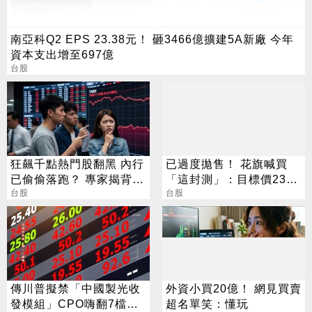
南亞科Q2 EPS 23.38元！ 砸3466億擴建5A新廠 今年
資本支出增至697億
台股
狂飆千點熱門股翻黑 內行
已過度拋售！ 花旗喊買
已偷偷落跑？ 專家揭背後
「這封測」：目標價230
警訊
台股
元
台股
傳川普擬禁「中國製光收
外資小買20億！ 網見買賣
發模組」CPO嗨翻7檔攻
超名單笑：懂玩