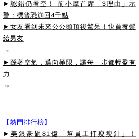
►
認錯仍看空！ 前小摩首席「3理由」示
警：標普恐崩回4千點
►女友看到未來公公頭頂後驚呆！快買養髮
給男友
PR
►踩著空氣，邁向極限，讓每一步都輕盈有
力
PR
【熱門排行榜】
►
美銀豪砸81億「幫員工打瘦瘦針」！