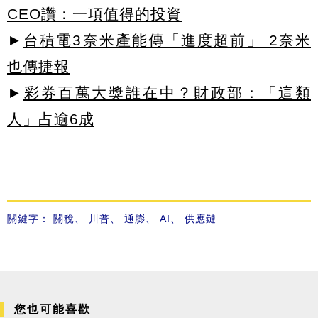
CEO讚：一項值得的投資
►
台積電3奈米產能傳「進度超前」 2奈米
也傳捷報
►
彩券百萬大獎誰在中？財政部：「這類
人」占逾6成
關鍵字：
關稅
、
川普
、
通膨
、
AI
、
供應鏈
您也可能喜歡