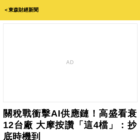
＜東森財經新聞
關稅戰衝擊AI供應鏈！高盛看衰
12台廠 大摩按讚「這4檔」：抄
底時機到