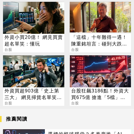
外資小買20億！ 網見買賣
「這檔」十年難得一遇！
超名單笑：懂玩
陳重銘坦言：碰到大跌就
台股
買進
台股
外資買超903億「史上第
台股狂飆3186點！外資大
三大」 網見掃貨名單笑：
買675億 搶進「5檔」
不懂在幹嘛
台股
ETF
台股
推薦閱讀
選標的想破腦袋？多券商推「AI