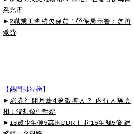
采光電
►
2職業工會積欠保費！勞保局示警：勿再
繳費
【熱門排行榜】
►
彩券行開月薪4萬徵嘸人？ 內行人曝真
相：沒想像中輕鬆
►
18歲少年砸5萬囤DDR！ 拚15年飆5倍 網
搖頭：會報廢