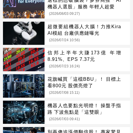
機器人選股」服務 年輕人超愛
(2026/08/03 09:27)
超微要組機器人大腦！力推Kira
AI模組 台廠供應鏈曝光
(2026/07/24 10:56)
信邦上半年大賺173億 年增
8.91%、EPS 7.37元
(2026/07/23 16:24)
花旗喊買「這檔BBU」！ 目標上
看800元 股價亮燈了
(2026/07/08 15:11)
機器人也要點光明燈！ 操盤手指
路 下波焦點是「這雙眼」
(2026/07/03 09:41)
別再傻追漲價翻倍股！ 專家驚見