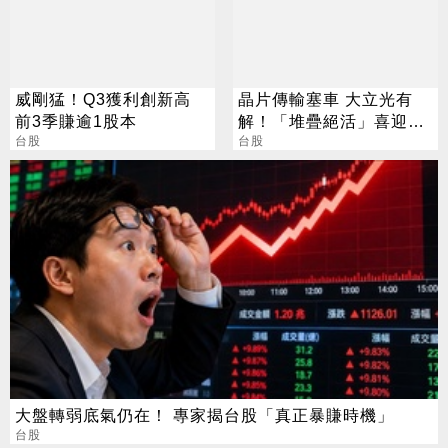
威剛猛！Q3獲利創新高
晶片傳輸塞車 大立光有
前3季賺逾1股本
解！「堆疊絕活」喜迎第
台股
二成長曲線
台股
大盤轉弱底氣仍在！ 專家揭台股「真正暴賺時機」
台股