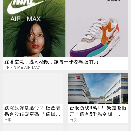
踩著空氣，邁向極限，讓每一步都輕盈有力
PR・NIKE AIR MAX
跌深反彈是逃命？ 杜金龍
台股衝破4萬4！ 吳嘉隆斷
揭台股箱型密碼 「這檔」
言「還有5千點空間」：
手腳要快
台股
投資台積電就是投資台灣
台股