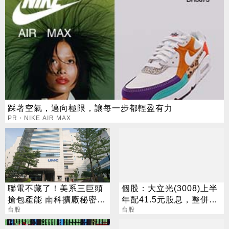
踩著空氣，邁向極限，讓每一步都輕盈有力
PR・NIKE AIR MAX
聯電不藏了！美系三巨頭
個股：大立光(3008)上半
搶包產能 南科擴廠秘密曝
年配41.5元股息，整併大
光
台股
陽科技為100%子公司
台股