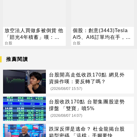
放空法人買做多被倒貨 他
個股：創意(3443)Tesla
「賠光4年積蓄」嘆：想
AI5、AI6訂單均在手，谷
拗回來一直輸
台股
歌Axion2 CPU出貨有上
台股
修空間
推薦閱讀
台股開高走低收跌170點 網見外
資操作嘆：要反轉了嗎？
(2026/08/07 15:57)
台股收跌170點 台塑集團股逆勢
撐盤 「雙寶」噴5%
(2026/08/07 14:07)
跌深反彈是逃命？ 杜金龍揭台股
箱型密碼 「這檔」手腳要快