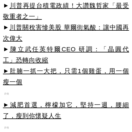
►
川普再提台積電政績！大讚魏哲家「最受
敬重者之一」
►
川普關稅害慘美股 華爾街氣酸：讓中國再
次偉大
►
陳立武任英特爾CEO 研調：「晶圓代
工」恐轉向收縮
►肚腩一抓一大把，只需1個雞蛋，用一個
瘦一個
PR
►減肥首選，檸檬加它，堅持一週，腰細
了，瘦到你懷疑人生
PR