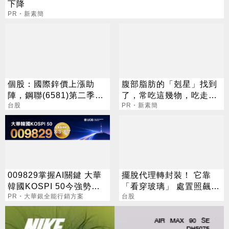
下降
PR・新素簡
個股：國際鋅價上漲助
腹部脂肪的「剋星」找到
陣，鋼聯(6581)第二季
了，常吃這幾物，吃走大
EPS 3.2元，近15個季度
台股
肚囊，瘦出小蠻腰
PR・新素簡
新高
009829掌握AI關鍵 大華
擺脫代理轉封裝！ 它靠
韓國KOSPI 50今強勢開
「看穿玻璃」 處置照飆2
募
PR・大華銀全能行銷方案
漲停
台股