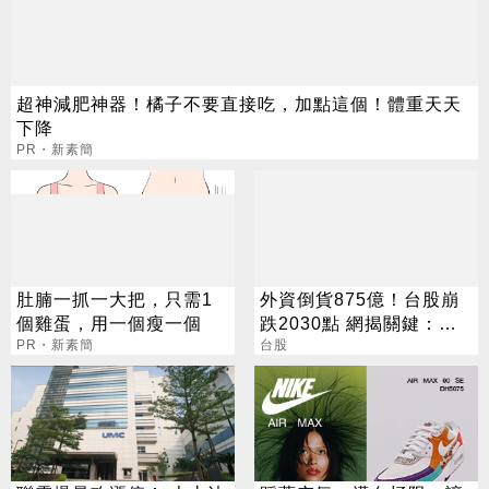
超神減肥神器！橘子不要直接吃，加點這個！體重天天
下降
PR・新素簡
肚腩一抓一大把，只需1
外資倒貨875億！台股崩
個雞蛋，用一個瘦一個
跌2030點 網揭關鍵：沒
PR・新素簡
人接
台股