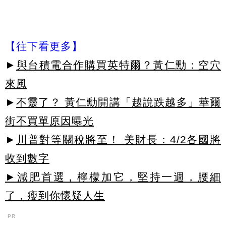
【往下看更多】
►
與台積電合作購買英特爾？黃仁勳：空穴
來風
►
不靈了？ 黃仁勳開講「越說跌越多」華爾
街不買單原因曝光
►
川普對等關稅將至！ 美財長：4/2各國將
收到數字
►減肥首選，檸檬加它，堅持一週，腰細
了，瘦到你懷疑人生
PR