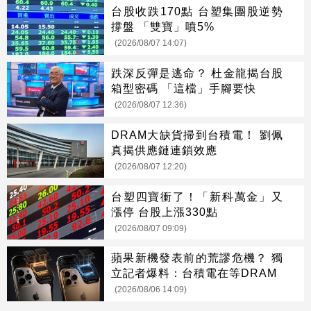
台股收跌170點 台塑集團股逆勢
撐盤 「雙寶」噴5%
(2026/08/07 14:07)
跌深反彈是逃命？ 杜金龍揭台股
箱型密碼 「這檔」手腳要快
(2026/08/07 12:36)
DRAM大缺貨掃到台積電！ 劉佩
真揭供應鏈連鎖效應
(2026/08/07 12:20)
台塑四寶衝了！「新科萬金」又
漲停 台股上漲330點
(2026/08/07 09:09)
蘋果新機發表前的荒謬危機？ 獨
立記者爆料：台積電在等DRAM
(2026/08/06 14:09)