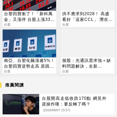
台塑四寶衝了！「新科萬
供不應求到2028！ 高盛
金」又漲停 台股上漲330
看好「這家CCL」 潛在漲
點
台股
幅171%
台股
南亞、台塑化飆漲逾5%！
個股：光通訊需求強＋缺
台塑四寶逆勢走高 原因找
料問題解決，全新
到了
台股
(2455)7月營收創高、重
台股
拾成長動能
推薦閱讀
台股開高走低收跌170點 網見外
資操作嘆：要反轉了嗎？
(2026/08/07 15:57)