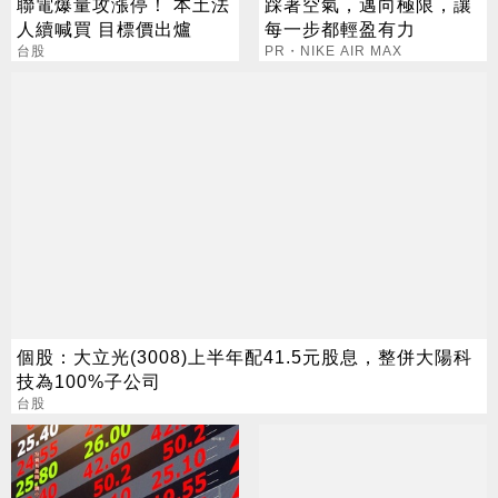
聯電爆量攻漲停！ 本土法
踩著空氣，邁向極限，讓
人續喊買 目標價出爐
每一步都輕盈有力
台股
PR・NIKE AIR MAX
個股：大立光(3008)上半年配41.5元股息，整併大陽科
技為100%子公司
台股