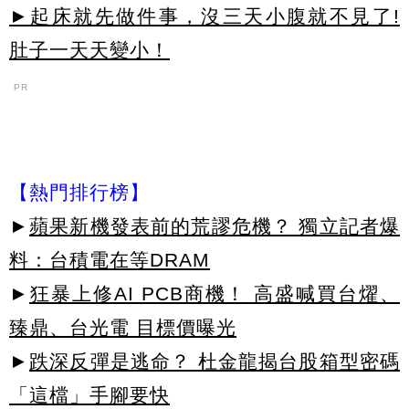
►起床就先做件事，沒三天小腹就不見了!
肚子一天天變小！
PR
【熱門排行榜】
►
蘋果新機發表前的荒謬危機？ 獨立記者爆
料：台積電在等DRAM
►
狂暴上修AI PCB商機！ 高盛喊買台燿、
臻鼎、台光電 目標價曝光
►
跌深反彈是逃命？ 杜金龍揭台股箱型密碼
「這檔」手腳要快